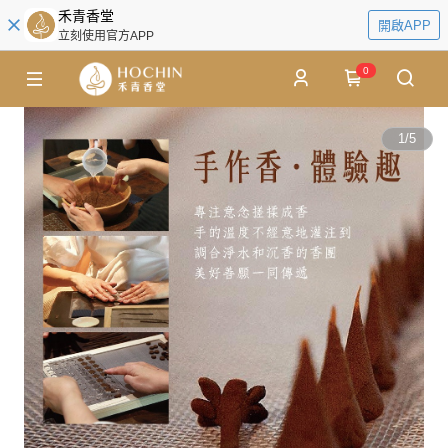
禾青香堂
開啟APP
立刻使用官方APP
0
1
/
5