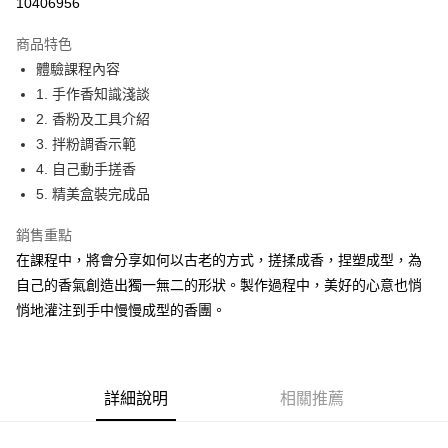
10406956
Apple Pay
商品特色
街口支付
體驗課程內容
1. 手作香知識淺談
悠遊付
2. 香粉及工具介紹
Google Pay
3. 拌粉調香示範
4. 自己動手搓香
全盈+PAY
5. 精美盒裝完成品
AFTEE先享後付
銷售重點
相關說明
在課程中，將會分享如何以古老的方式，搓揉成香，捏塑成型，為
【關於「AFTEE先享後付」】
ATM付款
AFTEE先享後付是「在收到商品之後才付款」的支付方式。 讓您購物簡單
自己的香氣創造出獨一無二的形狀。製作過程中，美好的心意也悄
便利好安心！
悄地灌注到手中慢慢成型的香團。
１．簡單：不需註冊會員、不需綁卡、不需儲值。
運送方式
２．便利：只要手機號碼，簡訊認證，即可結帳。
３．安心：先確認商品／服務後，再付款。
宅配
每筆NT$100，滿NT$1,500(含以上)免運費
【「AFTEE先享後付」結帳流程】
詳細說明
相關推薦
１．於結帳方式選擇「AFTEE先享後付」後，將跳轉至「AFTEE先享後付」
付款後門市自取
結帳頁面，進行簡訊認證並確認金額後，即可完成結帳。
２．訂單成立數日內，您將收到繳費通知簡訊。
免運費