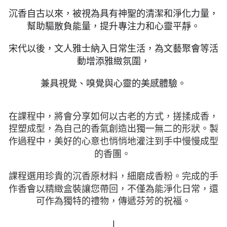
３．收到繳費通知簡訊後14天內，點擊此簡訊中的連結，可透過四大超商／
沉香自古以來，被視為具有神聖的清潔和淨化力量，
ATM／網路銀行／等多元方式進行付款，方視為交易完成。
※ 請注意：結帳手續完成當下不需立刻繳費，但若您需要取消訂單，請聯絡
幫助驅散負能量，提升專注力和心靈平靜。
購買商品的店家。未經商家同意取消之訂單仍視為有效，需透過AFTEE先享
後付繳納相關費用。
宋代以後，文人雅士納入日常生活，為文藝聚會等活
※ 交易是否成功請以「AFTEE先享後付 」之結帳頁面顯示為準，若有關於
是否繳費成功／繳費後需取消欲退款等相關疑問，請聯繫「AFTEE先享後付
動增添雅緻氛圍，
客戶支援中心」
https://netprotections.freshdesk.com/support/home
兼具視覺、嗅覺與心靈的美感體驗。
【注意事項】
１．透過由恩沛科技股份有限公司提供之「AFTEE先享後付」服務完成之交
易，需依本服務之必要範圍內提供個人資料，並將交易相關給付款項請求債
權轉讓予恩沛科技股份有限公司。
在課程中，將會分享如何以古老的方式，搓揉成香，
２．關於個人資料處理事宜，請瀏覽以下網址：
捏塑成型，為自己的香氣創造出獨一無二的形狀。製
https://aftee.tw/terms/#terms3
作過程中，美好的心意也悄悄地灌注到手中慢慢成型
３．未成年的使用者請事先徵得法定代理人或監護人之同意方可使用
「AFTEE先享後付」，若未經同意申辦者引起之損失，本公司不負相關責
的香團。
任。
４．使用「AFTEE先享後付」時，將依據個別帳號之用戶狀況，依本公司即
課程選用珍貴的沉香原材料，細磨成香粉。完成的手
時審查核予不同之上限額度；若仍有額度不足之情形，本公司將視審查結果
請求用戶進行身份認證。
作香會以精緻盒裝讓您帶回，不僅為能淨化日常，還
５．嚴禁一人註冊多個帳號或使用他人資訊註冊。若發現惡意使用之情形，
可作為獨特的禮物，傳遞芬芳的祝福。
恩沛科技股份有限公司將有權停止該用戶之使用額度並採取法律行動。
|