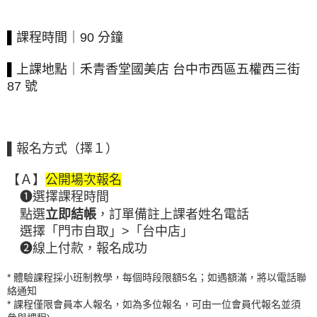
▌
課程時間｜90 分鐘
▌
上課地點｜禾青香堂國美店 台中市西區五權西三街
87 號
▌
報名方式（擇１）
【Ａ】
公開場次報名
❶
選擇課程時間
上課者姓名電話
點選
立即結帳
，訂單備註
選擇「門市自取」>「台中店」
❷
線上付款，
報名成功
* 體驗課程採小班制教學，每個時段限額5名；如遇額滿，將以電話聯
絡通知
* 課程僅限會員本人報名，如為多位報名，可由一位會員代報名並須