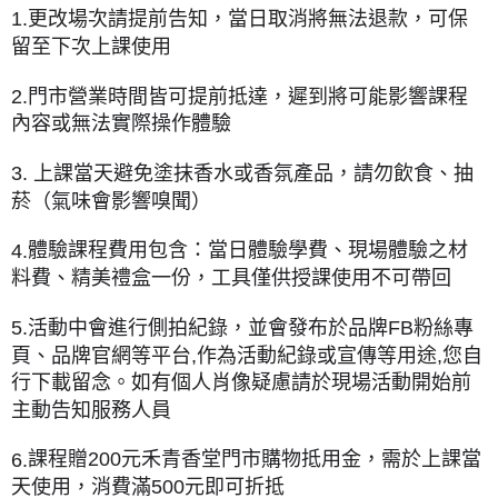
更改場次請提前告知，
當日取消將無法退款，可保
1.
留至下次上課使用
，遲到將可能影響課程
2.門市營業時間皆可提前抵達
內容或無法實際操作體驗
上課當天避免塗抹香水或香氛產品，請勿飲食、抽
3.
菸（氣味會影響嗅聞）
體驗課程費用包含：當日體驗學費、現場體驗之材
4.
料費、精美禮盒一份，工具僅供授課使用不可帶回
活動中會進行側拍紀錄，並會發布於品牌FB粉絲專
5.
頁、品牌官網等平台,作為活動紀錄或宣傳等用途,您自
行下載留念。如有個人肖像疑慮請於現場活動開始前
主動告知服務人員
課程贈200元禾青香堂門市購物抵用金，需於上課當
6.
天使用，消費滿500元即可折抵