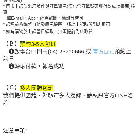
參與課程)
* 門市上課時出示證件與訂單資訊(須包含訂單號碼與付款成功畫面)核
實
如E-mail、App、網頁截圖、簡訊等皆可
* 課程前系統將自動發簡訊提醒，請於上課時間到店即可
* 如有購物於上課當日領取，無須提前到店取貨
【Ｂ】
預約3-5人包班
❶
致電台中門市
(04) 23710666
或
官方Line
預約上
課日
❷轉帳付款，報名成功
【Ｃ】
多人團體包班
我們提供團體、外縣市多人授課，請私訊官方LINE洽
詢
注意事項: