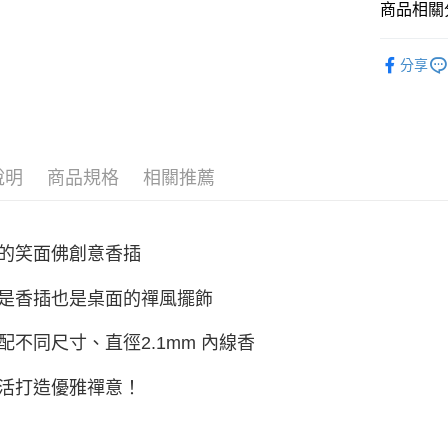
商品相關分
全盈+PAY
香｜品香用
AFTEE先
分享
相關說明
【關於「A
ATM付款
AFTEE
便利好安
貨到付款
１．簡單
２．便利
說明
商品規格
相關推薦
３．安心
運送方式
【「AFT
１．於結帳
的笑面佛創意香插
全家取貨
付」結帳
每筆NT$6
２．訂單
是香插也是桌面的禪風擺飾
３．收到繳
／ATM／
付款後全
※ 請注意
配不同尺寸、直徑2.1mm 內線香
每筆NT$6
絡購買商品
先享後付
7-11取貨
活打造優雅禪意！
※ 交易是
是否繳費成
每筆NT$6
付客戶支
付款後7-1