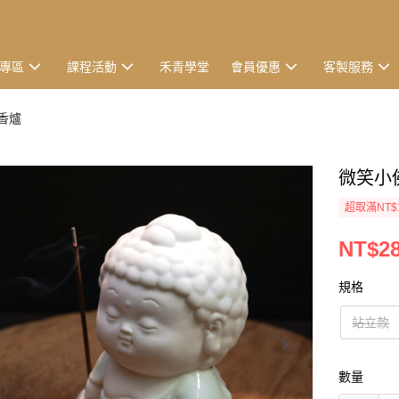
專區
課程活動
禾青學堂
會員優惠
客製服務
臥香爐
微笑小
超取滿NT$
NT$2
規格
站立款
數量