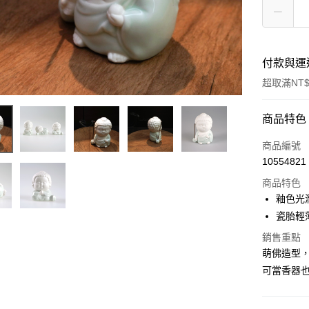
付款與運
超取滿NT$
付款方式
商品特色
信用卡一
商品編號
10554821
超商取貨
商品特色
LINE Pay
釉色光
瓷胎輕
Apple Pay
銷售重點
街口支付
萌佛造型
可當香器
悠遊付
Google Pa