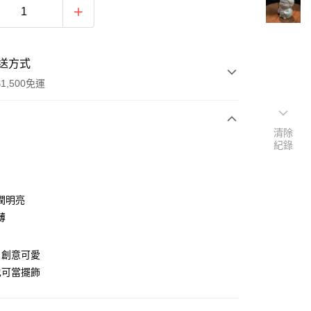
送方式
1,500免運
清除
次付款
紀錄
付款
潤明亮
薄
，創意可愛
也可當擺飾
y