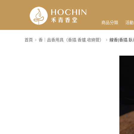
商品分類
活動
首頁
香｜品香用具（香插.香爐.收納管）
線香|香插.