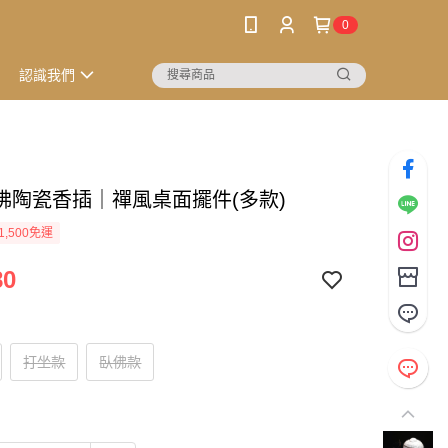
0
認識我們
佛陶瓷香插｜禪風桌面擺件(多款)
1,500免運
80
打坐款
臥佛款