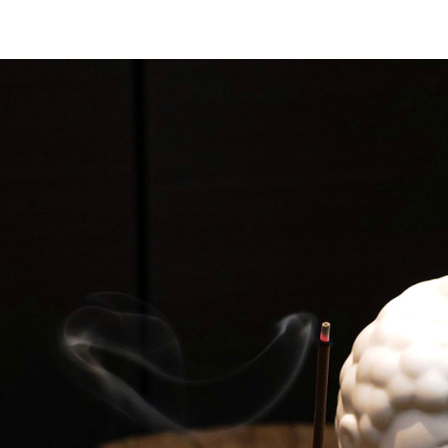
【注意事
每筆NT$6
１．透過由
交易，需
宅配
求債權轉
２．關於
每筆NT$1
https://aft
３．未成
離島-黑貓
「AFTE
每筆NT$3
任。
４．使用「
付款後門
即時審查
結果請求
免運費
５．嚴禁
形，恩沛
貨到付款
動。
每筆NT$1