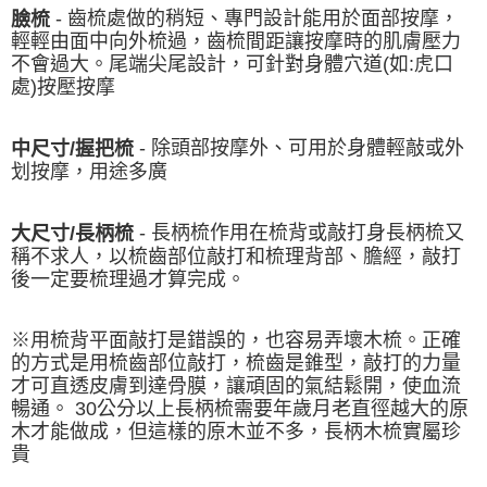
- 齒梳處做的稍短、專門設計能用於面部按摩，
臉梳
輕輕由面中向外梳過，齒梳間距讓按摩時的肌膚壓力
不會過大。尾端尖尾設計，可針對身體穴道(如:虎口
處)按壓按摩
- 除頭部按摩外、可用於身體輕敲或外
中尺寸/握把梳
划按摩，用途多廣
-
長柄梳作用在梳背或敲打身長柄梳又
大尺寸/長柄梳
稱不求人，以梳齒部位敲打和梳理背部、膽經，敲打
後一定要梳理過才算完成。
※用梳背平面敲打是錯誤的，也容易弄壞木梳。正確
的方式是用梳齒部位敲打，梳齒是錐型，敲打的力量
才可直透皮膚到達骨膜，讓頑固的氣結鬆開，使血流
暢通。 30公分以上長柄梳需要年歲月老直徑越大的原
木才能做成，但這樣的原木並不多，長柄木梳實屬珍
貴