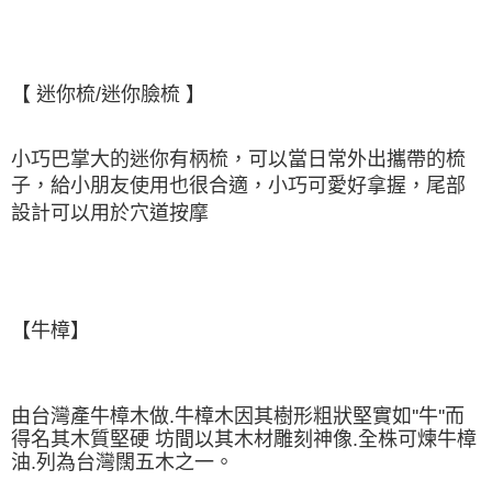
【 迷你梳/迷你臉梳 】
小巧巴掌大的迷你有柄梳，可以當日常外出攜帶的梳
子，給小朋友使用也很合適，小巧可愛好拿握，尾部
設計可以用於穴道按摩
【牛樟
】
由台灣產牛樟木做.牛樟木因其樹形粗狀堅實如''牛''而
得名其木質堅硬 坊間以其木材雕刻神像.全株可煉牛樟
油.列為台灣闊五木之一。