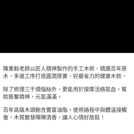
ATM／網路銀行／等多元方式進行付款，方視為交易完成。
每筆NT$60，滿NT$1,500(含以上)免運費
※ 請注意：結帳手續完成當下不需立刻繳費，但若您需要取消訂單，請聯絡
購買商品的店家。未經商家同意取消之訂單仍視為有效，需透過AFTEE先享
7-11取貨付款
後付繳納相關費用。
每筆NT$60，滿NT$1,500(含以上)免運費
※ 交易是否成功請以「AFTEE先享後付 」之結帳頁面顯示為準，若有關於
是否繳費成功／繳費後需取消欲退款等相關疑問，請聯繫「AFTEE先享後付
客戶支援中心」
https://netprotections.freshdesk.com/support/home
付款後7-11取貨
每筆NT$60，滿NT$1,500(含以上)免運費
【注意事項】
１．透過由恩沛科技股份有限公司提供之「AFTEE先享後付」服務完成之交
宅配
易，需依本服務之必要範圍內提供個人資料，並將交易相關給付款項請求債
權轉讓予恩沛科技股份有限公司。
每筆NT$100，滿NT$1,500(含以上)免運費
２．關於個人資料處理事宜，請瀏覽以下網址：
陳憲毅老師以匠人精神製作的手工木梳，精選百年原
https://aftee.tw/terms/#terms3
離島-黑貓宅配
木，多道工序打造圓潤厚實、好握省力的健康木梳，
３．未成年的使用者請事先徵得法定代理人或監護人之同意方可使用
每筆NT$360
「AFTEE先享後付」，若未經同意申辦者引起之損失，本公司不負相關責
任。
除了梳理三千煩惱絲外、更能用於按摩活絡氣血，幫
付款後門市自取
４．使用「AFTEE先享後付」時，將依據個別帳號之用戶狀況，依本公司即
助振奮精神，元氣滿滿。
時審查核予不同之上限額度；若仍有額度不足之情形，本公司將視審查結果
免運費
請求用戶進行身份認證。
百年高級木頭飽含豐富油脂，使用過程中與體溫接觸
５．嚴禁一人註冊多個帳號或使用他人資訊註冊。若發現惡意使用之情形，
貨到付款
恩沛科技股份有限公司將有權停止該用戶之使用額度並採取法律行動。
後，木質散發陣陣清香，讓人心情好放鬆！
每筆NT$180，滿NT$2,500(含以上)免運費