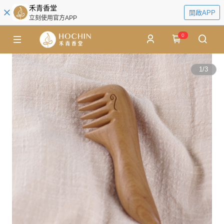
禾青香堂
開啟APP
立刻使用官方APP
0
1
/
3