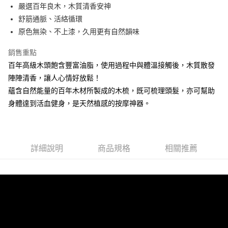
Apple Pay
嚴選百年良木，木質清香安神
舒筋通脈、活絡循環
街口支付
原色無染、不上漆，久用更有自然韻味
悠遊付
銷售重點
Google Pay
百年高級木頭飽含豐富油脂，使用過程中與體溫接觸後，木質散發
陣陣清香，讓人心情好放鬆！
全盈+PAY
蘊含自然能量的百年木材所製成的木梳，既可梳理頭髮，亦可幫助
AFTEE先享後付
身體達到活血健身，是天然植感的按摩神器。
相關說明
【關於「AFTEE先享後付」】
ATM付款
AFTEE先享後付是「在收到商品之後才付款」的支付方式。 讓您購物簡單
便利好安心！
貨到付款
詳細說明
商品規格
相關推薦
１．簡單：不需註冊會員、不需綁卡、不需儲值。
２．便利：只要手機號碼，簡訊認證，即可結帳。
３．安心：先確認商品／服務後，再付款。
運送方式
【「AFTEE先享後付」結帳流程】
全家取貨付款
１．於結帳方式選擇「AFTEE先享後付」後，將跳轉至「AFTEE先享後付」
每筆NT$60，滿NT$1,500(含以上)免運費
結帳頁面，進行簡訊認證並確認金額後，即可完成結帳。
２．訂單成立數日內，您將收到繳費通知簡訊。
付款後全家取貨
３．收到繳費通知簡訊後14天內，點擊此簡訊中的連結，可透過四大超商／