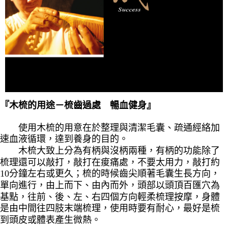
木梳的用途－梳齒過處 暢血健身』
『
使用木梳的用意在於整理與清潔毛囊、疏通經絡加
速血液循環，達到養身的目的。
木梳大致上分
為有柄與沒柄兩種，有柄的功能除了
梳理還可以敲打，敲打在痠痛處，不要太用力，敲打約
10分鐘左右或更久；梳的時候齒尖順著毛囊生長方向，
單向進行，由上而下、由內而外，頭部以頭頂百匯穴為
基點，往前、後、左、右四個方向輕柔梳理按摩，身體
是由中間往四肢末端梳理，使用時要有耐心，最好是梳
到頭皮或體表產生微熱。