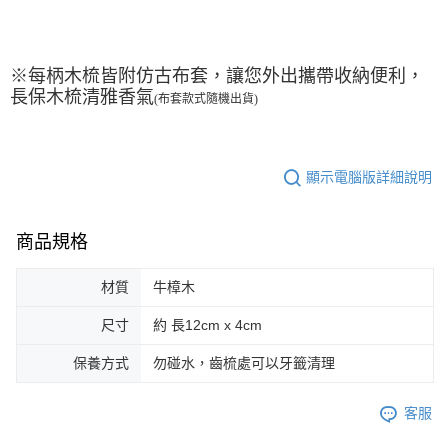
※
每柄木梳皆附仿古布套，讓您外出攜帶收納便利，
長保木梳清雅香氣
(布套款式隨機出貨)
顯示電腦版詳細說明
商品規格
材質
牛樟木
尺寸
約 長12cm x 4cm
保養方式
勿碰水，齒梳處可以牙籤清理
客服