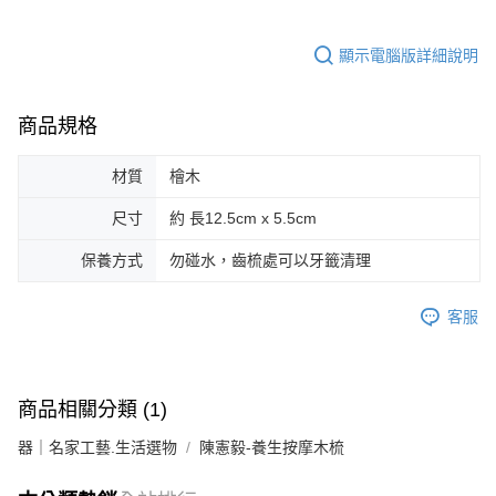
顯示電腦版詳細說明
商品規格
材質
檜木
尺寸
約 長12.5cm x 5.5cm
保養方式
勿碰水，齒梳處可以牙籤清理
客服
商品相關分類 (1)
器｜名家工藝.生活選物
陳憲毅-養生按摩木梳