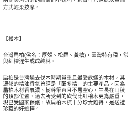
方式輕柔按摩
。
【檜木】
台灣扁柏(俗名：厚殼、松羅、黃檜)，臺灣特有種，常
與紅檜混生或成純林。
扁柏是台灣過去伐木時期貴重且最受歡迎的木材，其
濃郁的精油香氣曾經是「酚多精」的主要產品。因為
扁柏木材香氣濃、樹幹筆直且不易空心，生長在山稜
的頂部位置，過去所受到的砍伐比紅檜木更為嚴重，
現已受國家保護，故扁柏木梳十分珍貴難得，是送禮
珍藏的好選擇。