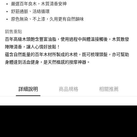
Apple Pay
嚴選百年良木，木質清香安神
舒筋通脈、活絡循環
街口支付
原色無染、不上漆，久用更有自然韻味
悠遊付
銷售重點
Google Pay
百年高級木頭飽含豐富油脂，使用過程中與體溫接觸後，木質散發
陣陣清香，讓人心情好放鬆！
全盈+PAY
蘊含自然能量的百年木材所製成的木梳，既可梳理頭髮，亦可幫助
AFTEE先享後付
身體達到活血健身，是天然植感的按摩神器。
相關說明
【關於「AFTEE先享後付」】
ATM付款
AFTEE先享後付是「在收到商品之後才付款」的支付方式。 讓您購物簡單
便利好安心！
貨到付款
詳細說明
商品規格
相關推薦
１．簡單：不需註冊會員、不需綁卡、不需儲值。
２．便利：只要手機號碼，簡訊認證，即可結帳。
３．安心：先確認商品／服務後，再付款。
運送方式
【「AFTEE先享後付」結帳流程】
全家取貨付款
１．於結帳方式選擇「AFTEE先享後付」後，將跳轉至「AFTEE先享後付」
每筆NT$60，滿NT$1,500(含以上)免運費
結帳頁面，進行簡訊認證並確認金額後，即可完成結帳。
２．訂單成立數日內，您將收到繳費通知簡訊。
付款後全家取貨
３．收到繳費通知簡訊後14天內，點擊此簡訊中的連結，可透過四大超商／