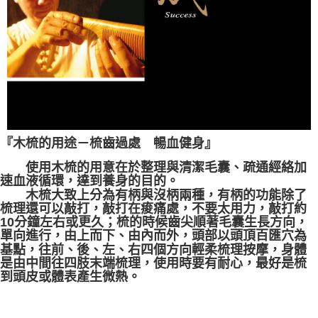
『
木梳的用途－梳齒過處 暢血健身』
使用木梳的用意在於整理與清潔毛囊、疏通經絡加
速血液循環，達到養身的目的。
木梳大致上分
為有柄與沒柄兩種，有柄的功能除了
梳理還可以敲打，敲打在痠痛處，不要太用力，敲打約
10分鐘左右或更久；梳的時候齒尖順著毛囊生長方向，
單向進行，由上而下、由內而外，頭部以頭頂百匯穴為
基點，往前、後、左、右四個方向輕柔梳理按摩，身體
是由中間往四肢末端梳理，使用時要有耐心，最好是梳
到頭皮或體表產生微熱。