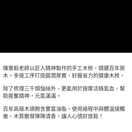
ATM／網路銀行／等多元方式進行付款，方視為交易完成。
每筆NT$60，滿NT$1,500(含以上)免運費
※ 請注意：結帳手續完成當下不需立刻繳費，但若您需要取消訂單，請聯絡
購買商品的店家。未經商家同意取消之訂單仍視為有效，需透過AFTEE先享
7-11取貨付款
後付繳納相關費用。
每筆NT$60，滿NT$1,500(含以上)免運費
※ 交易是否成功請以「AFTEE先享後付 」之結帳頁面顯示為準，若有關於
是否繳費成功／繳費後需取消欲退款等相關疑問，請聯繫「AFTEE先享後付
客戶支援中心」
https://netprotections.freshdesk.com/support/home
付款後7-11取貨
每筆NT$60，滿NT$1,500(含以上)免運費
【注意事項】
１．透過由恩沛科技股份有限公司提供之「AFTEE先享後付」服務完成之交
宅配
易，需依本服務之必要範圍內提供個人資料，並將交易相關給付款項請求債
權轉讓予恩沛科技股份有限公司。
每筆NT$100，滿NT$1,500(含以上)免運費
２．關於個人資料處理事宜，請瀏覽以下網址：
陳憲毅老師以匠人精神製作的手工木梳，精選百年原
https://aftee.tw/terms/#terms3
離島-黑貓宅配
木，多道工序打造圓潤厚實、好握省力的健康木梳，
３．未成年的使用者請事先徵得法定代理人或監護人之同意方可使用
每筆NT$360
「AFTEE先享後付」，若未經同意申辦者引起之損失，本公司不負相關責
任。
除了梳理三千煩惱絲外、更能用於按摩活絡氣血，幫
付款後門市自取
４．使用「AFTEE先享後付」時，將依據個別帳號之用戶狀況，依本公司即
助振奮精神，元氣滿滿。
時審查核予不同之上限額度；若仍有額度不足之情形，本公司將視審查結果
免運費
請求用戶進行身份認證。
百年高級木頭飽含豐富油脂，使用過程中與體溫接觸
５．嚴禁一人註冊多個帳號或使用他人資訊註冊。若發現惡意使用之情形，
貨到付款
恩沛科技股份有限公司將有權停止該用戶之使用額度並採取法律行動。
後，木質散發陣陣清香，讓人心情好放鬆！
每筆NT$180，滿NT$2,500(含以上)免運費