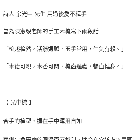
詩人 余光中 先生 用過後愛不釋手
曾為陳憲毅老師的手工木梳寫下兩段話
「梳起梳落，活筋通脈，玉手常用，生氣有賴。」
「木德可親，木香可聞，梳齒過處，暢血健身。」
【 光中梳 】
合手的梳型，握在手中運用自如
兩側尖角研磨的圓滑而不銳利，適合在穴道處以畫圓