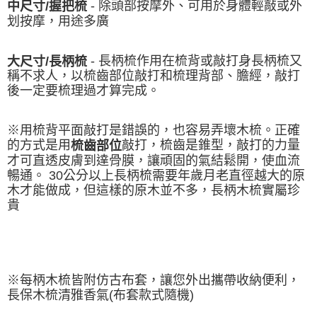
- 除頭部按摩外、可用於身體輕敲或外
中尺寸/握把梳
划按摩，用途多廣
-
長柄梳作用在梳背或敲打身長柄梳又
大尺寸/長柄梳
稱不求人，以梳齒部位敲打和梳理背部、膽經，敲打
後一定要梳理過才算完成。
※用梳背平面敲打是錯誤的，也容易弄壞木梳。正確
的方式是用
敲打，梳齒是錐型，敲打的力量
梳齒部位
才可直透皮膚到達骨膜，讓頑固的氣結鬆開，使血流
暢通。 30公分以上長柄梳需要年歲月老直徑越大的原
木才能做成，但這樣的原木並不多，長柄木梳實屬珍
貴
※
每柄木梳皆附仿古布套，讓您外出攜帶收納便利，
長保木梳清雅香氣
(布套款式隨機)