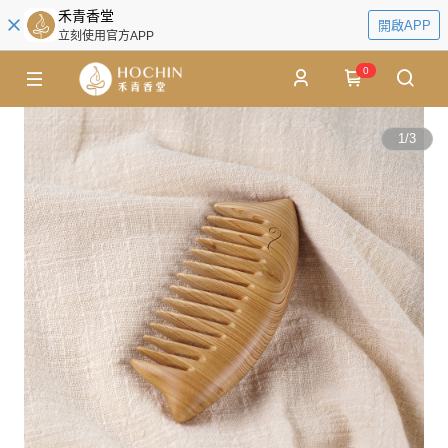
禾青香堂
開啟APP
立刻使用官方APP
0
1
/
3