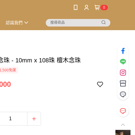
0
認識我們
珠 - 10mm x 108珠 檀木念珠
1,500免運
000