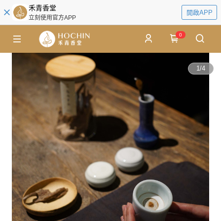
禾青香堂
開啟APP
立刻使用官方APP
0
1
/
4