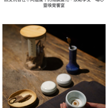
靈嗅覺饗宴