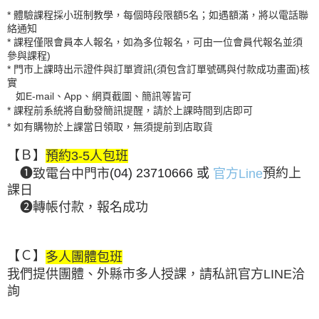
* 體驗課程採小班制教學，每個時段限額5名；如遇額滿，將以電話聯
絡通知
* 課程僅限會員本人報名，如為多位報名，可由一位會員代報名並須
參與課程)
* 門市上課時出示證件與訂單資訊(須包含訂單號碼與付款成功畫面)核
實
如E-mail、App、網頁截圖、簡訊等皆可
* 課程前系統將自動發簡訊提醒，請於上課時間到店即可
* 如有購物於上課當日領取，無須提前到店取貨
【Ｂ】
預約3-5人包班
❶
致電台中門市
(04) 23710666
或
官方Line
預約上
課日
❷轉帳付款，報名成功
【Ｃ】
多人團體包班
我們提供團體、外縣市多人授課，請私訊官方LINE洽
詢