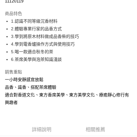
11120119
Apple Pay
商品特色
街口支付
1.認識不同等級沉香材料
2.體驗專業行家的品香方式
悠遊付
3.學到將原木材料做成品香柴的技巧
Google Pay
4.學到電香爐操作方式與使用技巧
5.喝一款適合秋冬的茶
全盈+PAY
6.茶席美學與泡茶知識淺談
AFTEE先享後付
銷售重點
相關說明
一小時安靜感官放鬆
【關於「AFTEE先享後付」】
ATM付款
AFTEE先享後付是「在收到商品之後才付款」的支付方式。 讓您購物簡單
品香、識香、搭配茶席體驗
便利好安心！
適合對香道文化、東方香席美學、東方美學文化、療癒靜心修行有
１．簡單：不需註冊會員、不需綁卡、不需儲值。
運送方式
２．便利：只要手機號碼，簡訊認證，即可結帳。
興趣者
３．安心：先確認商品／服務後，再付款。
宅配
每筆NT$100，滿NT$1,500(含以上)免運費
【「AFTEE先享後付」結帳流程】
１．於結帳方式選擇「AFTEE先享後付」後，將跳轉至「AFTEE先享後付」
付款後門市自取
結帳頁面，進行簡訊認證並確認金額後，即可完成結帳。
詳細說明
相關推薦
２．訂單成立數日內，您將收到繳費通知簡訊。
免運費