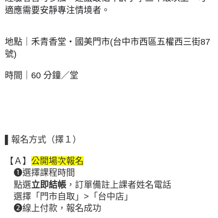
適應需要安靜專注情境者。
地點｜禾青香堂‧國美門市(台中市西區五權西三街87
號)
時間｜60 分鐘／堂
▌
報名方式（擇１）
【Ａ】
公開場次報名
❶
選擇課程時間
上課者姓名電話
點選
立即結帳
，訂單備註
選擇「門市自取」>「台中店」
❷
線上付款，
報名成功