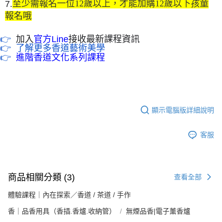
至少需報名一位12歲以上，才能加購12歲以下孩童
7.
報名哦
👉
加入
官方Line
接收最新課程資訊
👉 了解更多香道藝術美學
👉
進階香道文化系列課程
顯示電腦版詳細說明
客服
商品相關分類 (3)
查看全部
體驗課程｜內在探索／香道 / 茶道 / 手作
香｜品香用具（香插.香爐.收納管）
無煙品香|電子薰香爐