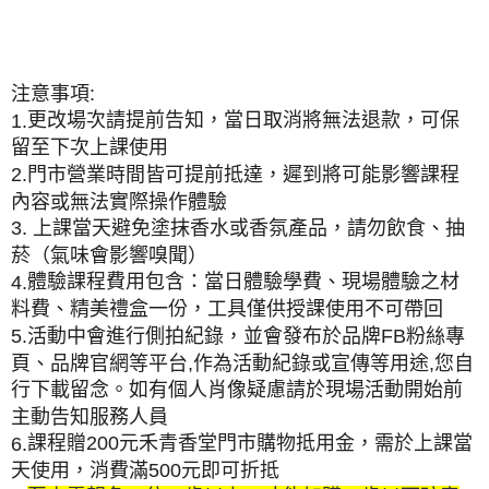
注意事項:
更改場次請提前告知，
當日取消將無法退款，可保
1.
留至下次上課使用
，遲到將可能影響課程
2.門市營業時間皆可提前抵達
內容或無法實際操作體驗
上課當天避免塗抹香水或香氛產品，請勿飲食、抽
3.
菸（氣味會影響嗅聞）
體驗課程費用包含：當日體驗學費、現場體驗之材
4.
料費、精美禮盒一份，工具僅供授課使用不可帶回
活動中會進行側拍紀錄，並會發布於品牌FB粉絲專
5.
頁、品牌官網等平台,作為活動紀錄或宣傳等用途,您自
行下載留念。如有個人肖像疑慮請於現場活動開始前
主動告知服務人員
課程贈200元禾青香堂門市購物抵用金，需於上課當
6.
天使用，消費滿500元即可折抵