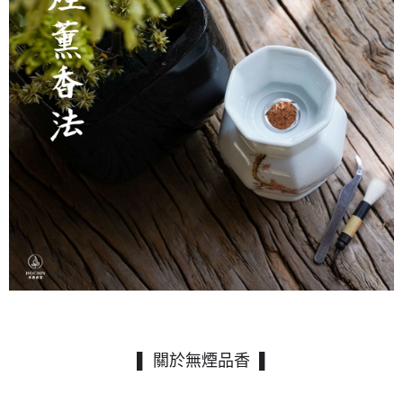
▌
▌ 關於無煙品香