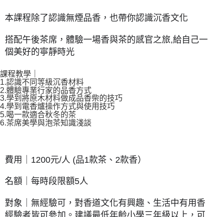
本課程除了認識無煙品香，也帶你認識沉香文化
搭配午後茶席，體驗一場香與茶的感官之旅,給自己一
個美好的寧靜時光
課程教學
｜
1.認識不同等級沉香材料
2.體驗專業行家的品香方式
3.學到將原木材料做成品香柴的技巧
4.學到電香爐操作方式與使用技巧
5.喝一款適合秋冬的茶
6.茶席美學與泡茶知識淺談
費用｜1200元/人 (品1款茶、2款香）
名額｜每時段限額5人
對象｜無經驗可，對香道文化有興趣、生活中有用香
經驗者皆可參加。建議最低年齡小學三年級以上，可