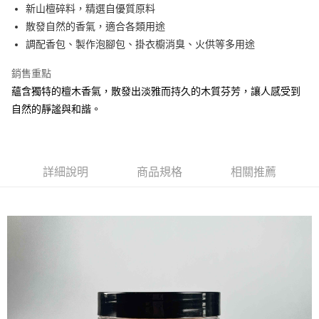
Apple Pay
新山檀碎料，精選自優質原料
散發自然的香氣，適合各類用途
街口支付
調配香包、製作泡腳包、掛衣櫥消臭、火供等多用途
悠遊付
銷售重點
Google Pay
蘊含獨特的檀木香氣，散發出淡雅而持久的木質芬芳，讓人感受到
自然的靜謐與和諧。
全盈+PAY
AFTEE先享後付
相關說明
【關於「AFTEE先享後付」】
詳細說明
商品規格
相關推薦
ATM付款
AFTEE先享後付是「在收到商品之後才付款」的支付方式。 讓您購物簡單
便利好安心！
貨到付款
１．簡單：不需註冊會員、不需綁卡、不需儲值。
２．便利：只要手機號碼，簡訊認證，即可結帳。
３．安心：先確認商品／服務後，再付款。
運送方式
【「AFTEE先享後付」結帳流程】
全家取貨付款
１．於結帳方式選擇「AFTEE先享後付」後，將跳轉至「AFTEE先享後付」
每筆NT$60，滿NT$1,500(含以上)免運費
結帳頁面，進行簡訊認證並確認金額後，即可完成結帳。
２．訂單成立數日內，您將收到繳費通知簡訊。
付款後全家取貨
３．收到繳費通知簡訊後14天內，點擊此簡訊中的連結，可透過四大超商／