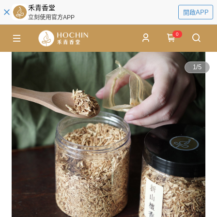
禾青香堂
開啟APP
立刻使用官方APP
0
1
/
5