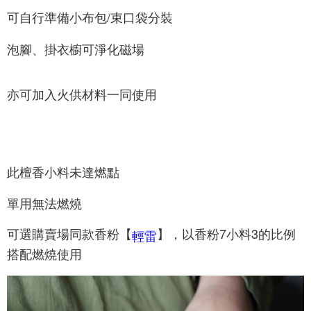
可自行準備小布包/束口袋分裝
泡腳、掛衣櫥可淨化磁場
亦可加入火供材料一同使用
此檀香小料未達燃點
單用無法燃燒
可選購賣場同款香粉【
】，以香粉7小料3的比例
輕雷
搭配燃燒使用