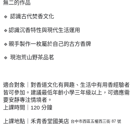
無二的作品
🔹
認識古代焚香文化
🔹
認識沉香特性與現代生活運用
🔹
親手製作一枚屬於自己的古方香牌
🔹 現泡荒山野茶品茗
適合對象｜對香道文化有興趣、生活中有用香經驗者
皆可參加。建議最低年齡小學三年級以上，可適應需
要安靜專注情境者。
上課時間｜120 分鐘
上課地點｜禾青香堂國美店
台中市西區五權西三街 87 號