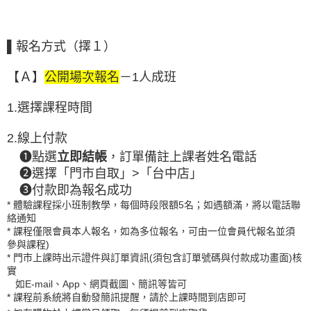
▌
報名方式（擇１）
【Ａ】
公開場次報名
－1人成
班
1.選擇課程時間
2.線上付款
❶
上課者姓名電話
點選
立即結帳
，訂單備註
❷
選擇「門市自取」>「台中店」
❸
付款即為報名成功
* 體驗課程採小班制教學，每個時段限額5名；如遇額滿，將以電話聯
絡通知
* 課程僅限會員本人報名，如為多位報名，可由一位會員代報名並須
參與課程)
* 門市上課時出示證件與訂單資訊(須包含訂單號碼與付款成功畫面)核
實
如E-mail、App、網頁截圖、簡訊等皆可
* 課程前系統將自動發簡訊提醒，請於上課時間到店即可