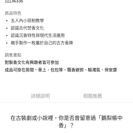
11136336
Apple Pay
商品特色
街口支付
五人內小班制教學
認識古代焚香文化
悠遊付
認識沉香特性與現代生活運用
Google Pay
親手製作一枚屬於自己的古方香牌
全盈+PAY
銷售重點
對製香文化有興趣者皆可參加
AFTEE先享後付
成品可掛在房間、車上、包包等，飄香避邪、驅濁氣、保安康
相關說明
【關於「AFTEE先享後付」】
ATM付款
AFTEE先享後付是「在收到商品之後才付款」的支付方式。 讓您購物簡單
便利好安心！
１．簡單：不需註冊會員、不需綁卡、不需儲值。
運送方式
詳細說明
相關推薦
２．便利：只要手機號碼，簡訊認證，即可結帳。
３．安心：先確認商品／服務後，再付款。
宅配
每筆NT$100，滿NT$1,500(含以上)免運費
【「AFTEE先享後付」結帳流程】
在古裝劇或小說裡，你是否曾留意過「鵝梨帳中
１．於結帳方式選擇「AFTEE先享後付」後，將跳轉至「AFTEE先享後付」
付款後門市自取
香」？
結帳頁面，進行簡訊認證並確認金額後，即可完成結帳。
２．訂單成立數日內，您將收到繳費通知簡訊。
免運費