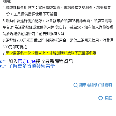
嗅聞）
4.
體驗課程費用包含：當日體驗學費、現場體驗之材料費、精美禮盒
一份，工具僅供授課使用不可帶回
5.
活動中會進行側拍紀錄，並會發布於品牌FB粉絲專頁、品牌官網等
平台,作為活動紀錄或宣傳等用途,您自行下載留念。如有個人肖像疑慮
請於現場活動開始前主動告知服務人員
6.
課程贈200元禾青香堂門市購物抵用金，需於上課當天使用，消費滿
500元即可折抵
至少需報名一位12歲以上，才能加購12歲以下孩童報名哦
7.
👉
加入
官方Line
接收最新課程資訊
👉 了解更多香道藝術美學
顯示電腦版詳細說明
客服