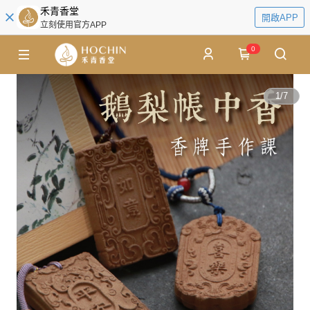
禾青香堂
開啟APP
立刻使用官方APP
0
1
/
7