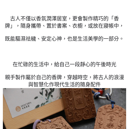
３．收到繳費通知簡訊後14天內，點擊此簡訊中的連結，可透過四大超商／
ATM／網路銀行／等多元方式進行付款，方視為交易完成。
※ 請注意：結帳手續完成當下不需立刻繳費，但若您需要取消訂單，請聯絡
古人不僅以香氛潤澤居室，更會製作精巧的「香
購買商品的店家。未經商家同意取消之訂單仍視為有效，需透過AFTEE先享
後付繳納相關費用。
牌」，隨身攜帶、置於書案、衣櫥，或放在寢帳中，
※ 交易是否成功請以「AFTEE先享後付 」之結帳頁面顯示為準，若有關於
是否繳費成功／繳費後需取消欲退款等相關疑問，請聯繫「AFTEE先享後付
既能驅濕祛穢、安定心神，也是生活美學的一部分。
客戶支援中心」
https://netprotections.freshdesk.com/support/home
【注意事項】
１．透過由恩沛科技股份有限公司提供之「AFTEE先享後付」服務完成之交
易，需依本服務之必要範圍內提供個人資料，並將交易相關給付款項請求債
在忙碌的生活中，給自己一段靜心的午後時光
權轉讓予恩沛科技股份有限公司。
２．關於個人資料處理事宜，請瀏覽以下網址：
https://aftee.tw/terms/#terms3
親手製作屬於自己的香牌，穿越時空，將古人的浪漫
３．未成年的使用者請事先徵得法定代理人或監護人之同意方可使用
與智慧化作現代生活的隨身配件
「AFTEE先享後付」，若未經同意申辦者引起之損失，本公司不負相關責
任。
４．使用「AFTEE先享後付」時，將依據個別帳號之用戶狀況，依本公司即
時審查核予不同之上限額度；若仍有額度不足之情形，本公司將視審查結果
請求用戶進行身份認證。
５．嚴禁一人註冊多個帳號或使用他人資訊註冊。若發現惡意使用之情形，
恩沛科技股份有限公司將有權停止該用戶之使用額度並採取法律行動。