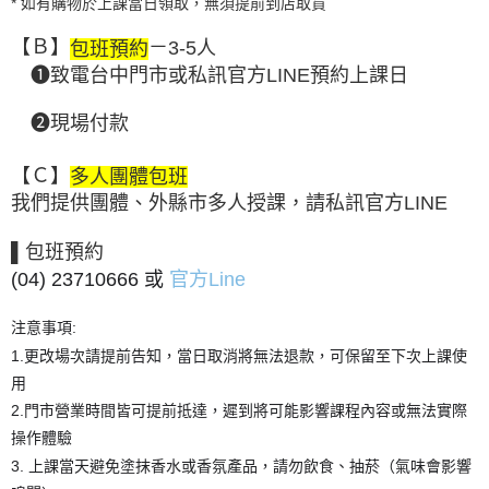
* 如有購物於上課當日領取，無須提前到店取貨
【Ｂ】
－
3-5人
包班預約
❶
致電台中門市
或私訊官方LINE預約上課日
❷現場付款
【Ｃ】
多人團體包班
我們提供團體、外縣市多人授課，請私訊官方LINE
▌包班預約
(04) 23710666
或
官方Line
注意事項:
更改場次請提前告知，
1.
當日取消將無法退款，可保留至下次上課使
用
2.門市營業時間皆可提前抵達
，遲到將可能影響課程內容或無法實際
操作體驗
3.
上課當天避免塗抹香水或香氛產品，請勿飲食、抽菸（氣味會影響