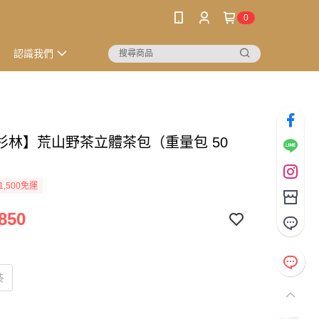
0
認識我們
杉林】荒山野茶立體茶包（重量包 50
1,500免運
850
裝