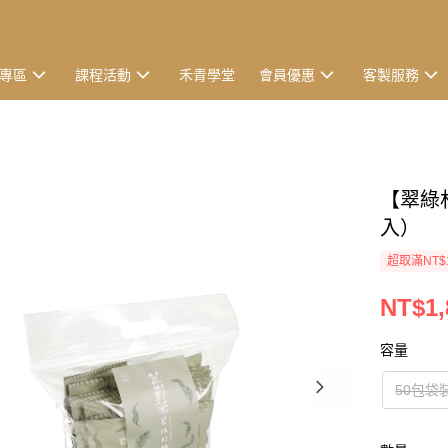
專區
課程活動
禾青學堂
會員優惠
客製服務
【翠綠
入）
超取滿NT$
NT$1,
容量
50包袋