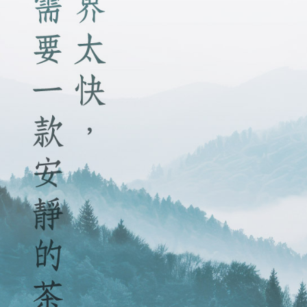
付客戶支
付款後7-1
【注意事
每筆NT$6
１．透過由
交易，需
宅配
求債權轉
２．關於
每筆NT$1
https://aft
３．未成
離島-黑貓
「AFTE
每筆NT$3
任。
４．使用「
付款後門
即時審查
結果請求
免運費
５．嚴禁
形，恩沛
貨到付款
動。
每筆NT$1