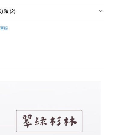
y
類 (2)
野茶
烏龍茶
享後付
客服
野茶
茶包
FTEE先享後付」】
先享後付是「在收到商品之後才付款」的支付方式。 讓您購物簡單
心！
：不需註冊會員、不需綁卡、不需儲值。
：只要手機號碼，簡訊認證，即可結帳。
：先確認商品／服務後，再付款。
EE先享後付」結帳流程】
方式選擇「AFTEE先享後付」後，將跳轉至「AFTEE先享後
付款
頁面，進行簡訊認證並確認金額後，即可完成結帳。
0，滿NT$1,500(含以上)免運費
成立數日內，您將收到繳費通知簡訊。
費通知簡訊後14天內，點擊此簡訊中的連結，可透過四大超商
網路銀行／等多元方式進行付款，方視為交易完成。
家取貨
：結帳手續完成當下不需立刻繳費，但若您需要取消訂單，請聯
0，滿NT$1,500(含以上)免運費
的店家。未經商家同意取消之訂單仍視為有效，需透過AFTEE
繳納相關費用。
付款
否成功請以「AFTEE先享後付 」之結帳頁面顯示為準，若有關於
功／繳費後需取消欲退款等相關疑問，請聯繫「AFTEE先享後
0，滿NT$1,500(含以上)免運費