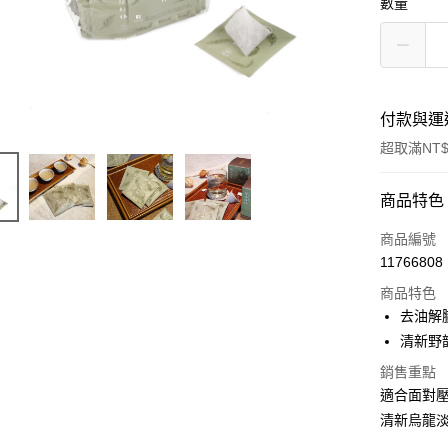
數量
付款與運
超取滿NT$
付款方式
商品特色
信用卡一
商品編號
11766808
超商取貨
商品特色
LINE Pay
去油解
清新野
Apple Pay
銷售重點
街口支付
適合面對
清新烏龍
悠遊付