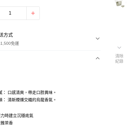
送方式
1,500免運
清除
紀錄
次付款
付款
膩： 口感清爽，帶走口腔異味。
韻： 清新煙燻交織的烏龍香氣。
壓力時建立沉穩底氣
淡雅茶香