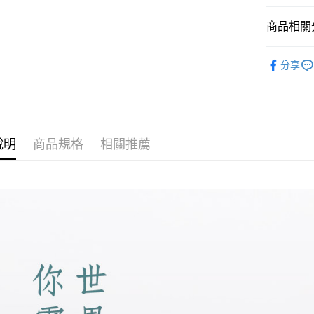
Google Pa
商品相關分
全盈+PAY
茶｜荒山
AFTEE先
分享
相關說明
茶｜荒山
【關於「A
ATM付款
AFTEE
便利好安
貨到付款
１．簡單
２．便利
說明
商品規格
相關推薦
３．安心
運送方式
【「AFT
１．於結帳
全家取貨
付」結帳
每筆NT$6
２．訂單
３．收到繳
／ATM／
付款後全
※ 請注意
每筆NT$6
絡購買商品
先享後付
7-11取貨
※ 交易是
是否繳費成
每筆NT$6