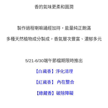
恩沛科技股份有限公司將有權停止該用戶之使用額度並採取法律行動。
每筆NT$180，滿NT$2,500(含以上)免運費
香的氣味更柔和圓潤
製作過程喇嘛誦經加持，能量純正飽滿
多種天然植物成分製成，香氣層次豐富、濃郁多元
5/21-6/30端午節檔期限時推出
【白藏香】淨化清理
【紅藏香】
內在整合
【綠藏香】破除障礙