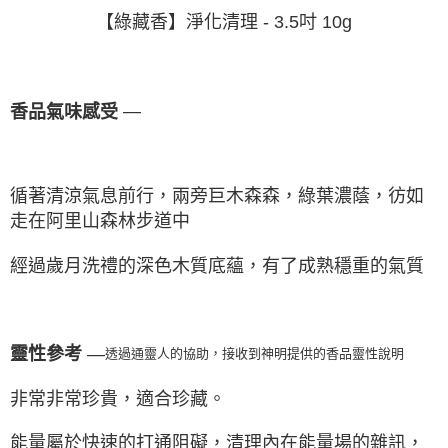
【綠藏香】淨化清理
- 3.5吋 10g
—
香品氣味感受
循著清涼氣息前行，兩旁巨木森森，綠葉濃蔭，彷如
走在阿里山森林步道中
經過歲月洗禮的深色木質底蘊，有了成熟穩重的氣質
靈性參考
—
透過通靈人的協助，接收到神明提供的香品靈性說明
非常非常珍貴，適合珍藏。
能量屬於快速的打通阻礙，清理內在能量場的雜訊，