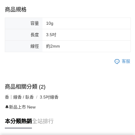
商品規格
容量
10g
長度
3.5吋
線徑
約2mm
客服
商品相關分類 (2)
香｜線香 / 臥香
3.5吋線香
🔔新品上市 New
本分類熱銷
全站排行