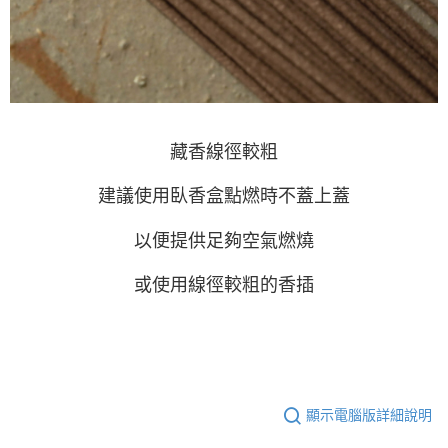
藏香線徑較粗
建議使用臥香盒點燃時不蓋上蓋
以便提供足夠空氣燃燒
或使用線徑較粗的香插
顯示電腦版詳細說明