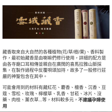
藏香取來自大自然的各種植物(花/草/樹/果)、香料製
作，最初始藏香是由喇嘛們修行使用，詳細的配方是
由各寺廟口耳相傳並親自在廣闊的喜馬拉雅山脈採
集，在製作過程中反覆唄頌加持，故多了一股修行莊
嚴的神聖包含在其中。
可能會用到的材料有藏紅花、麝香、檀香、沉香、豆
蔻、雪松、玫瑰、檸檬草、乳香、甘菘、冰片、沒
藥、肉桂、薰衣草...等，材料較多元，
不建議孕婦使
用