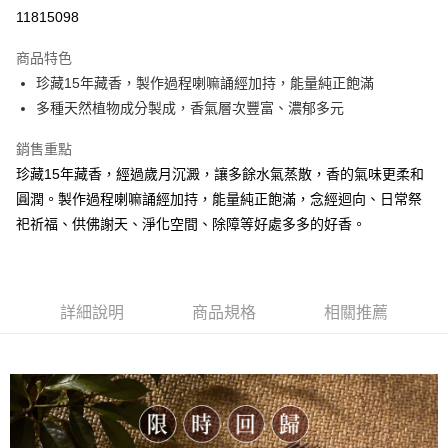
超商取貨付款
11815098
LINE Pay
商品特色
Apple Pay
珍藏15年藏香，製作過程喇嘛誦經加持，能量純正飽滿
多種天然植物成分製成，香氣層次豐富、濃郁多元
街口支付
銷售重點
悠遊付
珍藏15年藏香，經過歲月沉澱，讓多餘水氣蒸散，香的氣味更柔和
Google Pay
圓潤。製作過程喇嘛誦經加持，能量純正飽滿，念經迴向、日常祭
祀祈福、供佛謝天、淨化空間、除障等好處多多的好香。
全盈+PAY
AFTEE先享後付
相關說明
【關於「AFTEE先享後付」】
詳細說明
商品規格
相關推薦
ATM付款
AFTEE先享後付是「在收到商品之後才付款」的支付方式。 讓您購物簡單
便利好安心！
貨到付款
１．簡單：不需註冊會員、不需綁卡、不需儲值。
２．便利：只要手機號碼，簡訊認證，即可結帳。
３．安心：先確認商品／服務後，再付款。
運送方式
【「AFTEE先享後付」結帳流程】
全家取貨付款