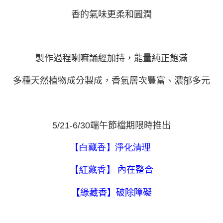
恩沛科技股份有限公司將有權停止該用戶之使用額度並採取法律行動。
每筆NT$180，滿NT$2,500(含以上)免運費
香的氣味更柔和圓潤
製作過程喇嘛誦經加持，能量純正飽滿
多種天然植物成分製成，香氣層次豐富、濃郁多元
5/21-6/30端午節檔期限時推出
【白藏香】淨化清理
【紅藏香】
內在整合
【綠藏香】破除障礙