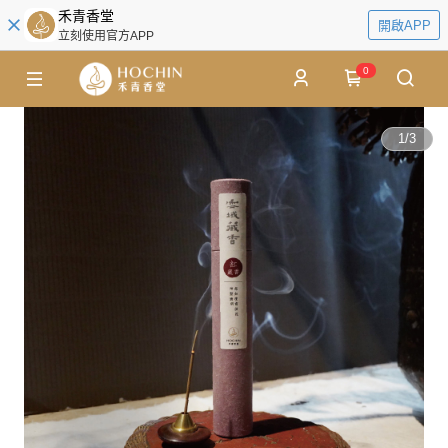
禾青香堂
開啟APP
立刻使用官方APP
0
1
/
3