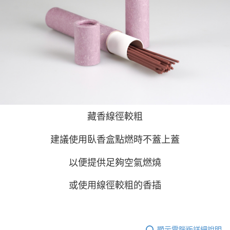
藏香線徑較粗
建議使用臥香盒點燃時不蓋上蓋
以便提供足夠空氣燃燒
或使用線徑較粗的香插
顯示電腦版詳細說明