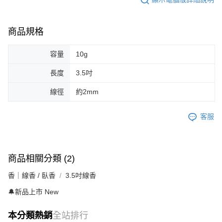
商品規格
容量
10g
長度
3.5吋
線徑
約2mm
客服
商品相關分類 (2)
香｜線香 / 臥香
3.5吋線香
🔔新品上市 New
本分類熱銷
全站排行