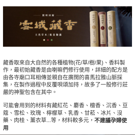
藏香取來自大自然的各種植物(花/草/樹/果)、香料製
作，最初始藏香是由喇嘛們修行使用，詳細的配方是
由各寺廟口耳相傳並親自在廣闊的喜馬拉雅山脈採
集，在製作過程中反覆唄頌加持，故多了一股修行莊
嚴的神聖包含在其中。
可能會用到的材料有藏紅花、麝香、檀香、沉香、豆
蔻、雪松、玫瑰、檸檬草、乳香、甘菘、冰片、沒
藥、肉桂、薰衣草...等，材料較多元，
不建議孕婦使
用