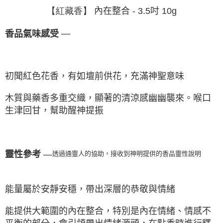
內在整合 - 3.5吋 10g
【紅藏香】
—
香品氣味感受
初聞紅色花香，有如壇前供花，充滿神聖意味
木質與藥香多重交織，顯著的清涼感幽幽襲來。喉口
生津回甘，幫助醒神提振
靈性參考
—
透過通靈人的協助，接收到神明提供的香品靈性說明
能量屬於安靜安穩，帶出深層的恭敬與情緒
能提供大範圍的內在整合，特別是內在情緒、情感不