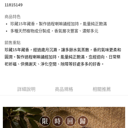
超商取貨付款
11815149
LINE Pay
商品特色
Apple Pay
珍藏15年藏香，製作過程喇嘛誦經加持，能量純正飽滿
多種天然植物成分製成，香氣層次豐富、濃郁多元
街口支付
銷售重點
悠遊付
珍藏15年藏香，經過歲月沉澱，讓多餘水氣蒸散，香的氣味更柔和
Google Pay
圓潤。製作過程喇嘛誦經加持，能量純正飽滿，念經迴向、日常祭
祀祈福、供佛謝天、淨化空間、除障等好處多多的好香。
全盈+PAY
AFTEE先享後付
相關說明
【關於「AFTEE先享後付」】
詳細說明
商品規格
相關推薦
ATM付款
AFTEE先享後付是「在收到商品之後才付款」的支付方式。 讓您購物簡單
便利好安心！
貨到付款
１．簡單：不需註冊會員、不需綁卡、不需儲值。
２．便利：只要手機號碼，簡訊認證，即可結帳。
３．安心：先確認商品／服務後，再付款。
運送方式
【「AFTEE先享後付」結帳流程】
全家取貨付款