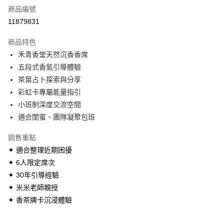
商品編號
LINE Pay
11879831
Apple Pay
商品特色
街口支付
禾青香堂天然沉香香席
五段式香氣引導體驗
悠遊付
茶葉占卜探索與分享
Google Pay
彩虹卡專屬能量指引
小班制深度交流空間
全盈+PAY
適合閨蜜、團隊凝聚包班
AFTEE先享後付
銷售重點
相關說明
✦ 適合整理近期困擾
【關於「AFTEE先享後付」】
ATM付款
AFTEE先享後付是「在收到商品之後才付款」的支付方式。 讓您購物簡單
✦ 6人限定席次
便利好安心！
✦ 30年引導經驗
１．簡單：不需註冊會員、不需綁卡、不需儲值。
運送方式
２．便利：只要手機號碼，簡訊認證，即可結帳。
✦ 米米老師親授
３．安心：先確認商品／服務後，再付款。
宅配
✦ 香茶牌卡沉浸體驗
每筆NT$100，滿NT$1,500(含以上)免運費
【「AFTEE先享後付」結帳流程】
１．於結帳方式選擇「AFTEE先享後付」後，將跳轉至「AFTEE先享後付」