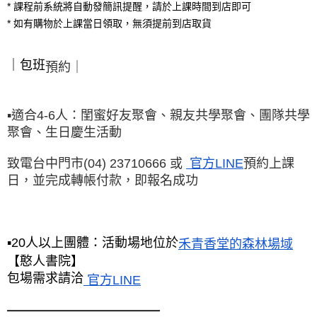
* 課程前系統將自動發簡訊提醒，請於上課時間到店即可

* 如有購物於上課當日領取，無須提前到店取貨
｜包班
預約
｜
▪️適合4-6人：
閨蜜好友聚會、
親友共學聚會、
團隊共學
聚會、
生日慶生活動
致電台中門市(04) 23710666 或
 官方LINE
預約上課
日，並完成轉帳付款，即報名成功
▪️20人以上團體：活動場地位於
禾青香堂的森林場域
【憨人書院】
包場需求請洽
 官方LINE
━━━━━━━━━━━━