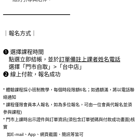
━━━━━━━━━━━━
｜報名方式｜
❶ 選擇課程時間

　點選立即結帳，並於
訂單備註上課者姓名電話
　選擇「門市自取」>「台中店」

❷ 線上付款，報名成功 　

* 體驗課程採小班制教學，每個時段限額6名；如遇額滿，將以電話聯
絡通知

* 課程僅限會員本人報名，如為多位報名，可由一位會員代報名並須
參與課程)

* 門市上課時出示證件與訂單資訊(須包含訂單號碼與付款成功畫面)核
實

   如E-mail、App、網頁截圖、簡訊等皆可
