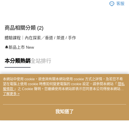
客服
商品相關分類 (2)
體驗課程｜內在探索／香道 / 茶道 / 手作
🔔新品上市 New
本分類熱銷
全站排行
本網站中使用 cookie，欲查詢有關本網站使用 cookie 方式之詳情，及若您不希
熱門標籤
望在電腦上使用 cookie 時應如何變更電腦的 cookie 設定，請參閱本網站「
隱私
權條款
」之 Cookie 聲明。您繼續使用本網站即表示您同意本公司得按本網站使
用條款之 Cookie 聲明使用 cookie。
了解更多 >
我知道了