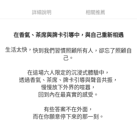
付款後門市自取
結帳頁面，進行簡訊認證並確認金額後，即可完成結帳。
２．訂單成立數日內，您將收到繳費通知簡訊。
免運費
詳細說明
相關推薦
３．收到繳費通知簡訊後14天內，點擊此簡訊中的連結，可透過四大超商／
ATM／網路銀行／等多元方式進行付款，方視為交易完成。
※ 請注意：結帳手續完成當下不需立刻繳費，但若您需要取消訂單，請聯絡
購買商品的店家。未經商家同意取消之訂單仍視為有效，需透過AFTEE先享
後付繳納相關費用。
※ 交易是否成功請以「AFTEE先享後付 」之結帳頁面顯示為準，若有關於
是否繳費成功／繳費後需取消欲退款等相關疑問，請聯繫「AFTEE先享後付
生活太快，
快到我們習慣照顧所有人，
卻忘了照顧自
客戶支援中心」
https://netprotections.freshdesk.com/support/home
【注意事項】
１．透過由恩沛科技股份有限公司提供之「AFTEE先享後付」服務完成之交
易，需依本服務之必要範圍內提供個人資料，並將交易相關給付款項請求債
權轉讓予恩沛科技股份有限公司。
２．關於個人資料處理事宜，請瀏覽以下網址：
https://aftee.tw/terms/#terms3
回到內在最真實的感受。

３．未成年的使用者請事先徵得法定代理人或監護人之同意方可使用
「AFTEE先享後付」，若未經同意申辦者引起之損失，本公司不負相關責
任。
４．使用「AFTEE先享後付」時，將依據個別帳號之用戶狀況，依本公司即
而在你願意停下來的那一刻。
時審查核予不同之上限額度；若仍有額度不足之情形，本公司將視審查結果
請求用戶進行身份認證。
５．嚴禁一人註冊多個帳號或使用他人資訊註冊。若發現惡意使用之情形，
恩沛科技股份有限公司將有權停止該用戶之使用額度並採取法律行動。