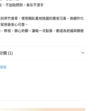
灰、不加助燃劑，香灰不燙手
y
級別茶竹香骨，使用親赴產地挑選的惠安沉香，無額外化
居家用香安心可靠。
享後付
佛、祭祖、靜心祈願，讓每一次點香，都成為祝福與療癒
FTEE先享後付」】
先享後付是「在收到商品之後才付款」的支付方式。 讓您購物簡單
心！
類 (1)
：不需註冊會員、不需綁卡、不需儲值。
：只要手機號碼，簡訊認證，即可結帳。
惠組📣拜拜香.環香.線香
🪷拜拜立香 | 中元普渡.拜神.
：先確認商品／服務後，再付款。
客服
EE先享後付」結帳流程】
方式選擇「AFTEE先享後付」後，將跳轉至「AFTEE先享後
頁面，進行簡訊認證並確認金額後，即可完成結帳。
00，滿NT$1,500(含以上)免運費
成立數日內，您將收到繳費通知簡訊。
費通知簡訊後14天內，點擊此簡訊中的連結，可透過四大超商
網路銀行／等多元方式進行付款，方視為交易完成。
宅配
：結帳手續完成當下不需立刻繳費，但若您需要取消訂單，請聯
60
的店家。未經商家同意取消之訂單仍視為有效，需透過AFTEE
繳納相關費用。