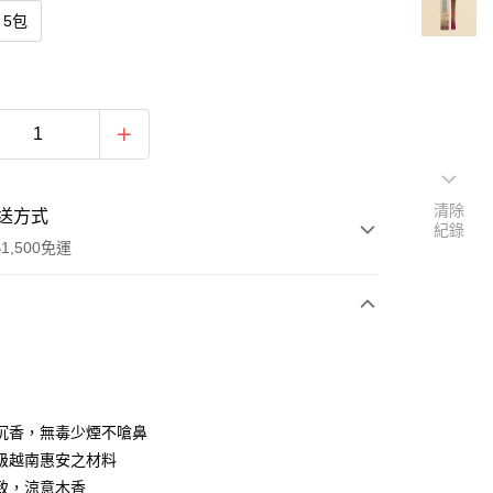
5包
清除
送方式
紀錄
1,500免運
次付款
沉香，無毒少煙不嗆鼻
級越南惠安之材料
致，涼意木香