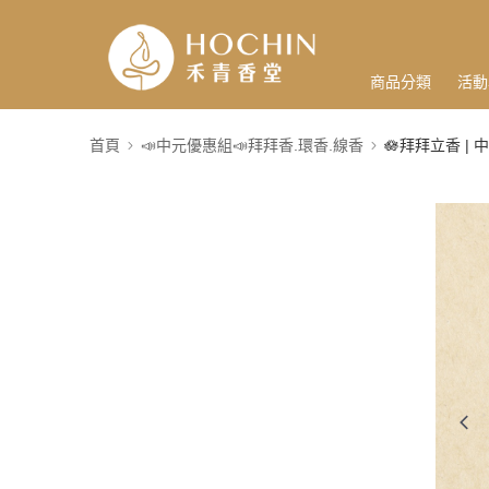
商品分類
活動
首頁
📣中元優惠組📣拜拜香.環香.線香
🪷拜拜立香 | 