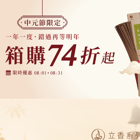
付款後門
※ 交易是
是否繳費成
免運費
付客戶支
貨到付款
【注意事
每筆NT$1
１．透過由
交易，需
求債權轉
２．關於
https://aft
３．未成
「AFTE
任。
４．使用「
即時審查
結果請求
５．嚴禁
形，恩沛
動。