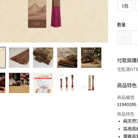
1包
數量
付款與運
宅配滿NT$
付款方式
商品特色
信用卡一
商品編號
11940285
LINE Pay
商品特色
Apple Pay
純天然
採用高
街口支付
儒雅高