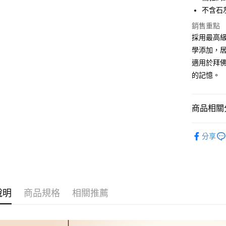
悠遊付
不含石
Google Pa
銷售重點
採用最高
全盈+PAY
學添加，
AFTEE先
適用於拜
相關說明
的記憶。
【關於「A
ATM付款
AFTEE
便利好安
商品相關分
貨到付款
１．簡單
２．便利
📣中元優
３．安心
分享
祭祖
運送方式
【「AFT
１．於結帳
宅配
付」結帳
每筆NT$1
２．訂單
３．收到繳
說明
商品規格
相關推薦
／ATM／
離島-黑貓
※ 請注意
每筆NT$3
絡購買商品
先享後付