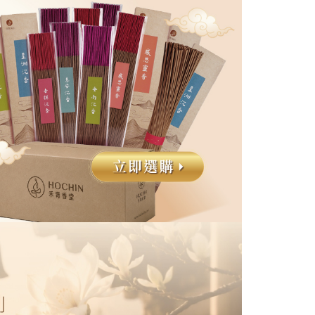
市自取
否成功請以「AFTEE先享後付 」之結帳頁面顯示為準，若有關於
功／繳費後需取消欲退款等相關疑問，請聯繫「AFTEE先享後
援中心」
https://netprotections.freshdesk.com/support/home
項】
80，滿NT$2,500(含以上)免運費
恩沛科技股份有限公司提供之「AFTEE先享後付」服務完成之
依本服務之必要範圍內提供個人資料，並將交易相關給付款項請
讓予恩沛科技股份有限公司。
個人資料處理事宜，請瀏覽以下網址：
ee.tw/terms/#terms3
年的使用者請事先徵得法定代理人或監護人之同意方可使用
E先享後付」，若未經同意申辦者引起之損失，本公司不負相關責
AFTEE先享後付」時，將依據個別帳號之用戶狀況，依本公司
核予不同之上限額度；若仍有額度不足之情形，本公司將視審查
用戶進行身份認證。
一人註冊多個帳號或使用他人資訊註冊。若發現惡意使用之情
科技股份有限公司將有權停止該用戶之使用額度並採取法律行