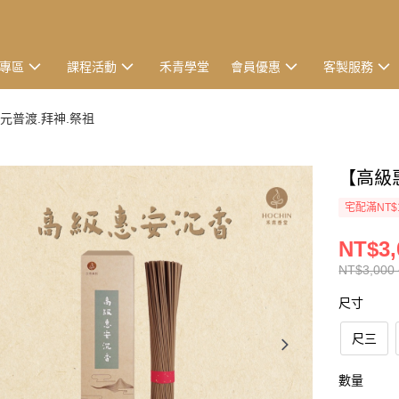
專區
課程活動
禾青學堂
會員優惠
客製服務
中元普渡.拜神.祭祖
【高級
宅配滿NT$
NT$3,
NT$3,000 
尺寸
尺三
數量