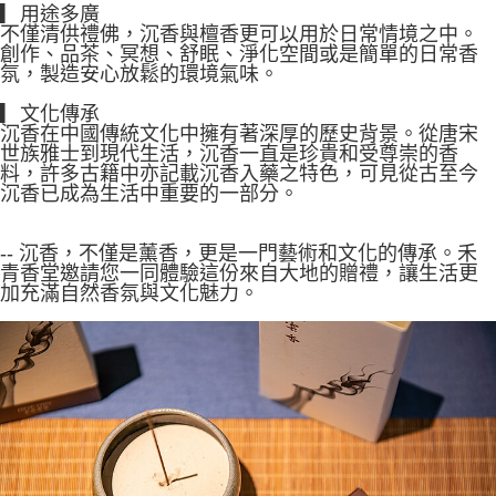
▎用途多廣
不僅清供禮佛，沉香與檀香更可以用於日常情境之中。
創作、品茶、冥想、舒眠、淨化空間或是簡單的日常香
氛，製造安心放鬆的環境氣味。
▎文化傳承
沉香在中國傳統文化中擁有著深厚的歷史背景。從唐宋
世族雅士到現代生活，沉香一直是珍貴和受尊崇的香
料，許多古籍中亦記載沉香入藥之特色，可見從古至今
沉香已成為生活中重要的一部分。
-- 沉香，不僅是薰香，更是一門藝術和文化的傳承。禾
青香堂邀請您一同體驗這份來自大地的贈禮，讓生活更
加充滿自然香氛與文化魅力。