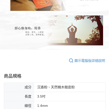
顯示電腦版詳細說明
商品規格
成分
沉香粉、天然楠木樹皮粉
長度
3.5吋
線徑
1.4mm