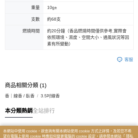
重量
10g±
支數
約68支
燃燒時間
約20分鐘（香品燃燒時間僅供參考,實際會
依照環境、濕度、空間大小、通風狀況等因
素有所變動）
客服
商品相關分類 (1)
香｜線香 / 臥香
3.5吋線香
本分類熱銷
全站排行
本網站中使用 cookie，欲查詢有關本網站使用 cookie 方式之詳情，及若您不希
熱門標籤
望在電腦上使用 cookie 時應如何變更電腦的 cookie 設定，請參閱本網站「
隱私