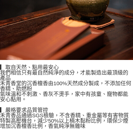
▎取自天然、點用最安心
我們相信只有最自然純淨的成分，才能製造出最頂級的
產品
禾青香堂的沉香檀香由100%天然成分製成，不添加任何
香精、助燃粉
氣味溫和不刺激、香灰不燙手，家中有孩童、寵物都能
安心點用。
▎嚴格要求品質管控
禾青香品通過SGS檢驗，不含香精、重金屬等有害物質
特製高壓機台，減少50%以上楠木黏粉比例，環保少煙
增加沉香檀香比例，香氣純淨無雜味