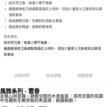
Apple Pay
純天然沉香，無毒少煙不嗆鼻
嚴選峴港老沉香調製富森紅土材料、添加少量黑土沉香增添瓜果
街口支付
清新香味
悠遊付
氣味靜雅甘醇，有獨特的清新瓜果香
適宜靜坐閱讀、遣興舒壓使用
Google Pay
銷售重點
全盈+PAY
純天然沉香，無毒少煙不嗆鼻，
AFTEE先享後付
嚴選峴港老沉香調製富森紅土材料、添加少量黑土沉香增添瓜果清
相關說明
新香味
【關於「AFTEE先享後付」】
ATM付款
AFTEE先享後付是「在收到商品之後才付款」的支付方式。 讓您購物簡單
便利好安心！
貨到付款
１．簡單：不需註冊會員、不需綁卡、不需儲值。
２．便利：只要手機號碼，簡訊認證，即可結帳。
詳細說明
商品規格
相關推薦
３．安心：先確認商品／服務後，再付款。
運送方式
【「AFTEE先享後付」結帳流程】
全家取貨付款
風雅系列 - 雲香
１．於結帳方式選擇「AFTEE先享後付」後，將跳轉至「AFTEE先享後付」
每筆NT$60，滿NT$1,500(含以上)免運費
走進山林雲霧，靜雅甘醇的木香氳氤，清亮空靈的氛圍
結帳頁面，進行簡訊認證並確認金額後，即可完成結帳。
中含藏新生嫩芽般的希望感，餘韻無窮。
２．訂單成立數日內，您將收到繳費通知簡訊。
付款後全家取貨
３．收到繳費通知簡訊後14天內，點擊此簡訊中的連結，可透過四大超商／