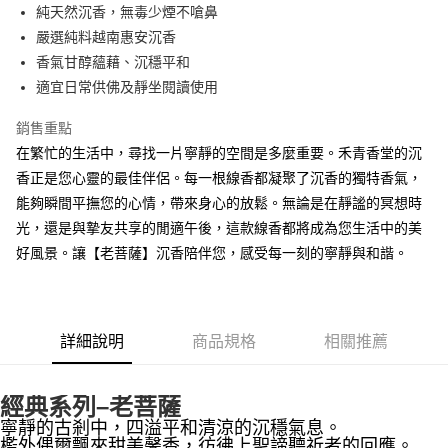
Apple Pay
純天然沉香，無毒少煙不嗆鼻
嚴選純料越南惠安沉香
街口支付
香氣甘醇蘊藉、沉穩平和
悠遊付
適宜日常供佛及靜坐閱讀使用
Google Pay
銷售重點
在繁忙的生活中，尋找一片寧靜的空間是多麼重要。禾青香堂的沉
全盈+PAY
香正是您心靈的最佳伴侶。每一根線香都凝聚了沉香的獨特香氣，
AFTEE先享後付
能夠瞬間平撫您的心情，帶來身心的放鬆。無論是在靜謐的冥想時
相關說明
光，還是與摯友共享的閒適午後，這款線香都將成為您生活中的美
【關於「AFTEE先享後付」】
好風景。讓【老菩薩】沉香陪伴您，感受每一刻的寧靜與和諧。
ATM付款
AFTEE先享後付是「在收到商品之後才付款」的支付方式。 讓您購物簡單
便利好安心！
貨到付款
１．簡單：不需註冊會員、不需綁卡、不需儲值。
２．便利：只要手機號碼，簡訊認證，即可結帳。
３．安心：先確認商品／服務後，再付款。
運送方式
詳細說明
商品規格
相關推薦
【「AFTEE先享後付」結帳流程】
全家取貨付款
１．於結帳方式選擇「AFTEE先享後付」後，將跳轉至「AFTEE先享後付」
每筆NT$60，滿NT$1,500(含以上)免運費
經典系列–老菩薩
結帳頁面，進行簡訊認證並確認金額後，即可完成結帳。
２．訂單成立數日內，您將收到繳費通知簡訊。
寧靜的古剎中，四溢平和清涼的沉穩氣息。
付款後全家取貨
３．收到繳費通知簡訊後14天內，點擊此簡訊中的連結，可透過四大超商／
檻外偶爾飄來甜美馨香，彷彿上聖諦聽祈者的回應。