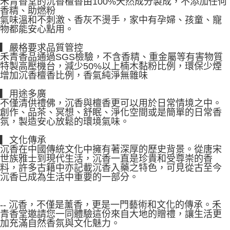
禾青香堂的沉香檀香由100%天然成分製成，不添加任何
香精、助燃粉
氣味溫和不刺激、香灰不燙手，家中有孕婦、孩童、寵
物都能安心點用。
▎嚴格要求品質管控
禾青香品通過SGS檢驗，不含香精、重金屬等有害物質
特製高壓機台，減少50%以上楠木黏粉比例，環保少煙
增加沉香檀香比例，香氣純淨無雜味
▎用途多廣
不僅清供禮佛，沉香與檀香更可以用於日常情境之中。
創作、品茶、冥想、舒眠、淨化空間或是簡單的日常香
氛，製造安心放鬆的環境氣味。
▎文化傳承
沉香在中國傳統文化中擁有著深厚的歷史背景。從唐宋
世族雅士到現代生活，沉香一直是珍貴和受尊崇的香
料，許多古籍中亦記載沉香入藥之特色，可見從古至今
沉香已成為生活中重要的一部分。
-- 沉香，不僅是薰香，更是一門藝術和文化的傳承。禾
青香堂邀請您一同體驗這份來自大地的贈禮，讓生活更
加充滿自然香氛與文化魅力。