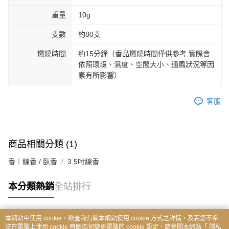
重量
10g
支數
約80支
燃燒時間
約15分鐘（香品燃燒時間僅供參考,實際會
依照環境、濕度、空間大小、通風狀況等因
素有所影響）
客服
商品相關分類 (1)
香｜線香 / 臥香
3.5吋線香
本分類熱銷
全站排行
本網站中使用 cookie，欲查詢有關本網站使用 cookie 方式之詳情，及若您不希
熱門標籤
望在電腦上使用 cookie 時應如何變更電腦的 cookie 設定，請參閱本網站「
隱私