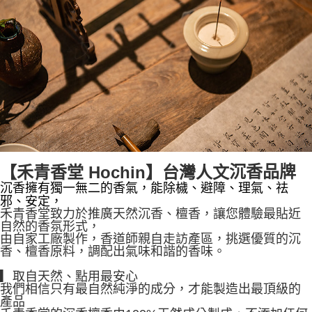
沉香品牌
【禾青香堂 Hochin】
台灣人文
沉香擁有獨一無二的香氣，能除檅、避障、理氣、祛
邪、安定，
禾青香堂致力於推廣天然沉香、檀香，讓您體驗最貼近
自然的香氛形式，
由自家工廠製作，香道師親自走訪產區，挑選優質的沉
香、檀香原料，調配出氣味和諧的香味。
▎取自天然、點用最安心
我們相信只有最自然純淨的成分，才能製造出最頂級的
產品