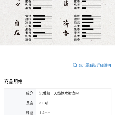
顯示電腦版詳細說明
商品規格
成分
沉香粉、天然楠木樹皮粉
長度
3.5吋
線徑
1.4mm