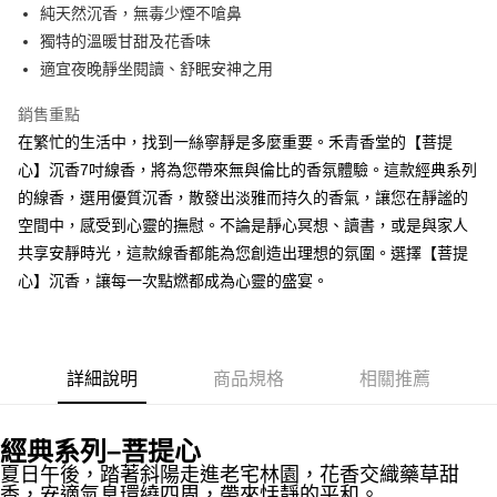
Apple Pay
純天然沉香，無毒少煙不嗆鼻
獨特的溫暖甘甜及花香味
街口支付
適宜夜晚靜坐閱讀、舒眠安神之用
悠遊付
銷售重點
Google Pay
在繁忙的生活中，找到一絲寧靜是多麼重要。禾青香堂的【菩提
心】沉香7吋線香，將為您帶來無與倫比的香氛體驗。這款經典系列
全盈+PAY
的線香，選用優質沉香，散發出淡雅而持久的香氣，讓您在靜謐的
AFTEE先享後付
空間中，感受到心靈的撫慰。不論是靜心冥想、讀書，或是與家人
相關說明
共享安靜時光，這款線香都能為您創造出理想的氛圍。選擇【菩提
【關於「AFTEE先享後付」】
心】沉香，讓每一次點燃都成為心靈的盛宴。
ATM付款
AFTEE先享後付是「在收到商品之後才付款」的支付方式。 讓您購物簡單
便利好安心！
貨到付款
１．簡單：不需註冊會員、不需綁卡、不需儲值。
２．便利：只要手機號碼，簡訊認證，即可結帳。
３．安心：先確認商品／服務後，再付款。
運送方式
詳細說明
商品規格
相關推薦
【「AFTEE先享後付」結帳流程】
全家取貨付款
１．於結帳方式選擇「AFTEE先享後付」後，將跳轉至「AFTEE先享後付」
每筆NT$60，滿NT$1,500(含以上)免運費
經典系列–菩提心
結帳頁面，進行簡訊認證並確認金額後，即可完成結帳。
２．訂單成立數日內，您將收到繳費通知簡訊。
夏日午後，
踏著斜陽走進老宅林園，
花香交織藥草甜
付款後全家取貨
３．收到繳費通知簡訊後14天內，點擊此簡訊中的連結，可透過四大超商／
香，
安適氣息環繞四周，
帶來恬靜的平和。