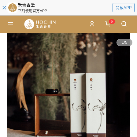
禾青香堂
開啟APP
立刻使用官方APP
0
1
/
5