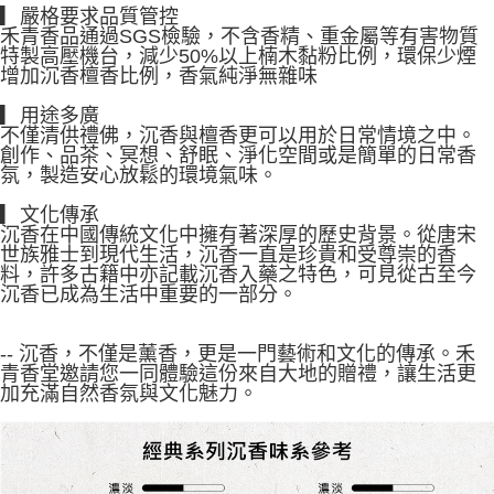
▎嚴格要求品質管控
禾青香品通過SGS檢驗，不含香精、重金屬等有害物質
特製高壓機台，減少50%以上楠木黏粉比例，環保少煙
增加沉香檀香比例，香氣純淨無雜味
▎用途多廣
不僅清供禮佛，沉香與檀香更可以用於日常情境之中。
創作、品茶、冥想、舒眠、淨化空間或是簡單的日常香
氛，製造安心放鬆的環境氣味。
▎文化傳承
沉香在中國傳統文化中擁有著深厚的歷史背景。從唐宋
世族雅士到現代生活，沉香一直是珍貴和受尊崇的香
料，許多古籍中亦記載沉香入藥之特色，可見從古至今
沉香已成為生活中重要的一部分。
-- 沉香，不僅是薰香，更是一門藝術和文化的傳承。禾
青香堂邀請您一同體驗這份來自大地的贈禮，讓生活更
加充滿自然香氛與文化魅力。