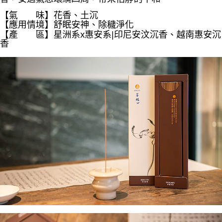
ATM／網路銀行／等多元方式進行付款，方視為交易完成。
每筆NT$60，滿NT$1,500(含以上)免運費
※ 請注意：結帳手續完成當下不需立刻繳費，但若您需要取消訂單，請聯絡
【氣 味】花香、土沉
購買商品的店家。未經商家同意取消之訂單仍視為有效，需透過AFTEE先享
【應用情境】舒眠安神、
除穢淨化
7-11取貨付款
後付繳納相關費用。
星洲系x惠安系|
印尼安汶沉香、越南惠安沉
【產 區】
每筆NT$60，滿NT$1,500(含以上)免運費
※ 交易是否成功請以「AFTEE先享後付 」之結帳頁面顯示為準，若有關於
香
是否繳費成功／繳費後需取消欲退款等相關疑問，請聯繫「AFTEE先享後付
客戶支援中心」
https://netprotections.freshdesk.com/support/home
付款後7-11取貨
每筆NT$60，滿NT$1,500(含以上)免運費
【注意事項】
１．透過由恩沛科技股份有限公司提供之「AFTEE先享後付」服務完成之交
宅配
易，需依本服務之必要範圍內提供個人資料，並將交易相關給付款項請求債
權轉讓予恩沛科技股份有限公司。
每筆NT$100，滿NT$1,500(含以上)免運費
２．關於個人資料處理事宜，請瀏覽以下網址：
https://aftee.tw/terms/#terms3
離島-黑貓宅配
３．未成年的使用者請事先徵得法定代理人或監護人之同意方可使用
每筆NT$360
「AFTEE先享後付」，若未經同意申辦者引起之損失，本公司不負相關責
任。
付款後門市自取
４．使用「AFTEE先享後付」時，將依據個別帳號之用戶狀況，依本公司即
時審查核予不同之上限額度；若仍有額度不足之情形，本公司將視審查結果
免運費
請求用戶進行身份認證。
５．嚴禁一人註冊多個帳號或使用他人資訊註冊。若發現惡意使用之情形，
貨到付款
恩沛科技股份有限公司將有權停止該用戶之使用額度並採取法律行動。
每筆NT$180，滿NT$2,500(含以上)免運費