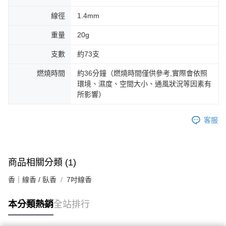
線徑
1.4mm
重量
20g
支數
約73支
燃燒時間
約36分鐘（燃燒時間僅供參考,實際會依照
環境、濕度、空間大小、通風狀況等因素有
所影響）
客服
商品相關分類 (1)
香｜線香 / 臥香
7吋線香
本分類熱銷
全站排行