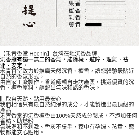
【禾青香堂 Hochin】台灣在地沉香品牌
沉香擁有獨一無二的香氣，能除檅、避障、理氣、祛
邪、安定，
禾青香堂致力於推廣天然沉香、檀香，讓您體驗最貼近
自然的香氛形式，
由自家工廠製作，香道師親自走訪產區，挑選優質的沉
香、檀香原料，調配出氣味和諧的香味。
▎取自天然、點用最安心
我們相信只有最自然純淨的成分，才能製造出最頂級的
產品
禾青香堂的沉香檀香由100%天然成分製成，不添加任何
香精、助燃粉
氣味溫和不刺激、香灰不燙手，家中有孕婦、孩童、寵
物都能安心點用。