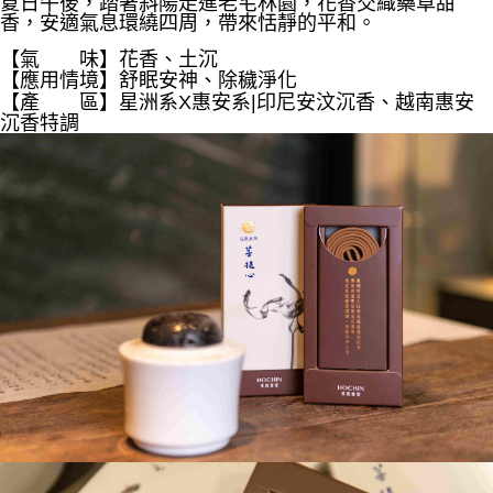
夏日午後，
踏著斜陽走進老宅林園，
花香交織藥草甜
ATM／網路銀行／等多元方式進行付款，方視為交易完成。
每筆NT$60，滿NT$1,500(含以上)免運費
香，
安適氣息環繞四周，
帶來恬靜的平和。
※ 請注意：結帳手續完成當下不需立刻繳費，但若您需要取消訂單，請聯絡
購買商品的店家。未經商家同意取消之訂單仍視為有效，需透過AFTEE先享
【氣 味】花香、土沉
7-11取貨付款
後付繳納相關費用。
【應用情境】舒眠安神、
除穢淨化
每筆NT$60，滿NT$1,500(含以上)免運費
※ 交易是否成功請以「AFTEE先享後付 」之結帳頁面顯示為準，若有關於
【產 區】星洲系X惠安系|
印尼安汶沉香、越南惠安
是否繳費成功／繳費後需取消欲退款等相關疑問，請聯繫「AFTEE先享後付
沉香特調
客戶支援中心」
https://netprotections.freshdesk.com/support/home
付款後7-11取貨
每筆NT$60，滿NT$1,500(含以上)免運費
【注意事項】
１．透過由恩沛科技股份有限公司提供之「AFTEE先享後付」服務完成之交
宅配
易，需依本服務之必要範圍內提供個人資料，並將交易相關給付款項請求債
權轉讓予恩沛科技股份有限公司。
每筆NT$100，滿NT$1,500(含以上)免運費
２．關於個人資料處理事宜，請瀏覽以下網址：
https://aftee.tw/terms/#terms3
離島-黑貓宅配
３．未成年的使用者請事先徵得法定代理人或監護人之同意方可使用
每筆NT$360
「AFTEE先享後付」，若未經同意申辦者引起之損失，本公司不負相關責
任。
付款後門市自取
４．使用「AFTEE先享後付」時，將依據個別帳號之用戶狀況，依本公司即
時審查核予不同之上限額度；若仍有額度不足之情形，本公司將視審查結果
免運費
請求用戶進行身份認證。
５．嚴禁一人註冊多個帳號或使用他人資訊註冊。若發現惡意使用之情形，
貨到付款
恩沛科技股份有限公司將有權停止該用戶之使用額度並採取法律行動。
每筆NT$180，滿NT$2,500(含以上)免運費