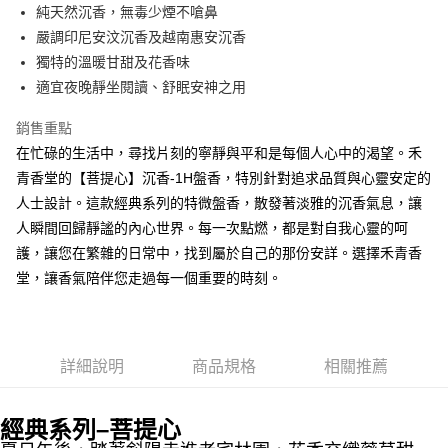
Apple Pay
純天然沉香，無毒少煙不嗆鼻
嚴調印尼安汶沉香及越南惠安沉香
街口支付
獨特的溫暖甘甜及花香味
悠遊付
適宜夜晚靜坐閱讀、舒眠安神之用
Google Pay
銷售重點
在忙碌的生活中，尋找片刻的寧靜與平和是每個人心中的渴望。禾
全盈+PAY
青香堂的【菩提心】沉香-1H盤香，特別針對追求品質與心靈安定的
AFTEE先享後付
人士設計。這款經典系列的特微盤香，散發著淡雅的沉香氣息，讓
相關說明
人瞬間回歸靜謐的內心世界。每一次點燃，都是對自我心靈的呵
【關於「AFTEE先享後付」】
護，讓您在繁雜的日常中，找到屬於自己的那份安詳。選擇禾青香
ATM付款
AFTEE先享後付是「在收到商品之後才付款」的支付方式。 讓您購物簡單
便利好安心！
堂，讓香氣陪伴您走過每一個重要的時刻。
貨到付款
１．簡單：不需註冊會員、不需綁卡、不需儲值。
２．便利：只要手機號碼，簡訊認證，即可結帳。
３．安心：先確認商品／服務後，再付款。
運送方式
【「AFTEE先享後付」結帳流程】
詳細說明
商品規格
相關推薦
全家取貨付款
１．於結帳方式選擇「AFTEE先享後付」後，將跳轉至「AFTEE先享後付」
每筆NT$60，滿NT$1,500(含以上)免運費
結帳頁面，進行簡訊認證並確認金額後，即可完成結帳。
２．訂單成立數日內，您將收到繳費通知簡訊。
經典系列–菩提心
付款後全家取貨
３．收到繳費通知簡訊後14天內，點擊此簡訊中的連結，可透過四大超商／