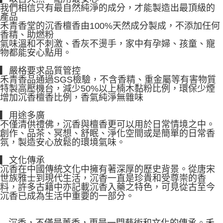
我們相信只有最自然純淨的成分，才能製造出最頂級的
產品
禾青香堂的沉香檀香由100%天然成分製成，不添加任何
香精、助燃粉
氣味溫和不刺激、香灰不燙手，家中有孕婦、孩童、寵
物都能安心點用。
▎嚴格要求品質管控
禾青香品通過SGS檢驗，不含香精、重金屬等有害物質
特製高壓機台，減少50%以上楠木黏粉比例，環保少煙
增加沉香檀香比例，香氣純淨無雜味
▎用途多廣
不僅清供禮佛，沉香與檀香更可以用於日常情境之中。
創作、品茶、冥想、舒眠、淨化空間或是簡單的日常香
氛，製造安心放鬆的環境氣味。
▎文化傳承
沉香在中國傳統文化中擁有著深厚的歷史背景。從唐宋
世族雅士到現代生活，沉香一直是珍貴和受尊崇的香
料，許多古籍中亦記載沉香入藥之特色，可見從古至今
沉香已成為生活中重要的一部分。
-- 沉香，不僅是薰香，更是一門藝術和文化的傳承。禾