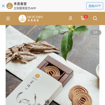
禾青香堂
開啟APP
立刻使用官方APP
0
1
/
5