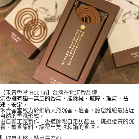
【禾青香堂 Hochin】台灣在地沉香品牌
沉香擁有獨一無二的香氣，能除檅、避障、理氣、祛
邪、安定，
禾青香堂致力於推廣天然沉香、檀香，讓您體驗最貼近
自然的香氛形式，
由自家工廠製作，香道師親自走訪產區，挑選優質的沉
香、檀香原料，調配出氣味和諧的香味。
▎取自天然、點用最安心