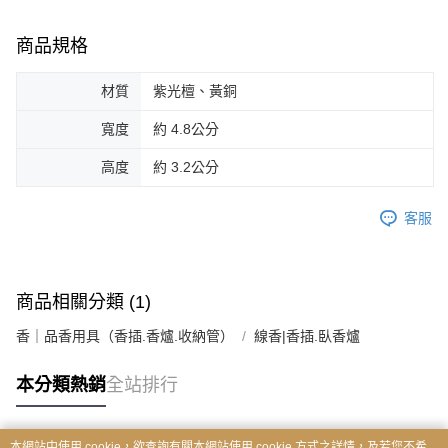
商品規格
材質
紫光檀、黃銅
寬度
約 4.8公分
高度
約 3.2公分
客服
商品相關分類 (1)
香｜品香用具（香插.香爐.收納管）
線香|香插.臥香爐
本分類熱銷
全站排行
本網站中使用 cookie，欲查詢有關本網站使用 cookie 方式之詳情，及若您不希