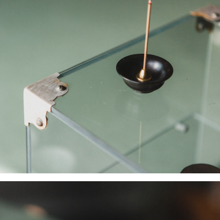
ATM／網路銀行／等多元方式進行付款，方視為交易完成。
每筆NT$60，滿NT$1,500(含以上)免運費
※ 請注意：結帳手續完成當下不需立刻繳費，但若您需要取消訂單，請聯絡
購買商品的店家。未經商家同意取消之訂單仍視為有效，需透過AFTEE先享
7-11取貨付款
後付繳納相關費用。
每筆NT$60，滿NT$1,500(含以上)免運費
※ 交易是否成功請以「AFTEE先享後付 」之結帳頁面顯示為準，若有關於
是否繳費成功／繳費後需取消欲退款等相關疑問，請聯繫「AFTEE先享後付
客戶支援中心」
https://netprotections.freshdesk.com/support/home
付款後7-11取貨
每筆NT$60，滿NT$1,500(含以上)免運費
【注意事項】
１．透過由恩沛科技股份有限公司提供之「AFTEE先享後付」服務完成之交
宅配
易，需依本服務之必要範圍內提供個人資料，並將交易相關給付款項請求債
權轉讓予恩沛科技股份有限公司。
每筆NT$100，滿NT$1,500(含以上)免運費
２．關於個人資料處理事宜，請瀏覽以下網址：
https://aftee.tw/terms/#terms3
離島-黑貓宅配
３．未成年的使用者請事先徵得法定代理人或監護人之同意方可使用
每筆NT$360
「AFTEE先享後付」，若未經同意申辦者引起之損失，本公司不負相關責
任。
付款後門市自取
４．使用「AFTEE先享後付」時，將依據個別帳號之用戶狀況，依本公司即
時審查核予不同之上限額度；若仍有額度不足之情形，本公司將視審查結果
免運費
請求用戶進行身份認證。
５．嚴禁一人註冊多個帳號或使用他人資訊註冊。若發現惡意使用之情形，
貨到付款
恩沛科技股份有限公司將有權停止該用戶之使用額度並採取法律行動。
每筆NT$180，滿NT$2,500(含以上)免運費