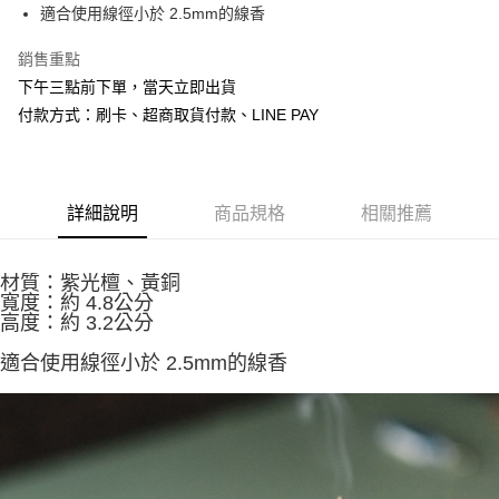
Apple Pay
適合使用線徑小於 2.5mm的線香
街口支付
銷售重點
下午三點前下單，當天立即出貨
悠遊付
付款方式：刷卡、超商取貨付款、LINE PAY
Google Pay
全盈+PAY
詳細說明
商品規格
相關推薦
AFTEE先享後付
相關說明
【關於「AFTEE先享後付」】
材質：紫光檀、黃銅
ATM付款
AFTEE先享後付是「在收到商品之後才付款」的支付方式。 讓您購物簡單
寬度：約 4.8公分
便利好安心！
高度：約 3.2公分
貨到付款
１．簡單：不需註冊會員、不需綁卡、不需儲值。
２．便利：只要手機號碼，簡訊認證，即可結帳。
適合使用線徑小於 2.5mm的線香
３．安心：先確認商品／服務後，再付款。
運送方式
【「AFTEE先享後付」結帳流程】
全家取貨付款
１．於結帳方式選擇「AFTEE先享後付」後，將跳轉至「AFTEE先享後付」
每筆NT$60，滿NT$1,500(含以上)免運費
結帳頁面，進行簡訊認證並確認金額後，即可完成結帳。
２．訂單成立數日內，您將收到繳費通知簡訊。
付款後全家取貨
３．收到繳費通知簡訊後14天內，點擊此簡訊中的連結，可透過四大超商／