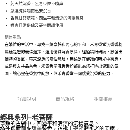
Apple Pay
純天然沉香，無毒少煙不嗆鼻
嚴選純料越南惠安沉香
街口支付
香氣甘醇蘊藉、四溢平和清涼的沉穩氣息
悠遊付
適宜日常供佛及靜坐閱讀使用
Google Pay
銷售重點
在繁忙的生活中，尋找一絲寧靜和內心的平和，禾青香堂沉香香粉
全盈+PAY
無疑是您的最佳選擇。選用優質沉香原料，經過精細研磨，散發出
AFTEE先享後付
獨特的香氣，帶來深邃的靈性體驗。無論是在靜謐的時光中冥想，
相關說明
或是與友共品茶香，禾青香堂沉香香粉都能為您打造出優雅的氛
【關於「AFTEE先享後付」】
圍。讓心靈在香氣中綻放，與禾青香堂一同感受沉香的魅力。
ATM付款
AFTEE先享後付是「在收到商品之後才付款」的支付方式。 讓您購物簡單
便利好安心！
貨到付款
１．簡單：不需註冊會員、不需綁卡、不需儲值。
２．便利：只要手機號碼，簡訊認證，即可結帳。
３．安心：先確認商品／服務後，再付款。
運送方式
詳細說明
商品規格
相關推薦
【「AFTEE先享後付」結帳流程】
全家取貨付款
１．於結帳方式選擇「AFTEE先享後付」後，將跳轉至「AFTEE先享後付」
經典系列–老菩薩
每筆NT$60，滿NT$1,500(含以上)免運費
結帳頁面，進行簡訊認證並確認金額後，即可完成結帳。
２．訂單成立數日內，您將收到繳費通知簡訊。
寧靜的古剎中，四溢平和清涼的沉穩氣息。
付款後全家取貨
３．收到繳費通知簡訊後14天內，點擊此簡訊中的連結，可透過四大超商／
檻外偶爾飄來甜美馨香，彷彿上聖諦聽祈者的回應。