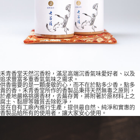
禾青香堂天然沉香粉，滿足高端沉香氣味愛好者、以及
追求豐富多重香氣氣味之需求。
供香需要的是一顆虔敬的心，而不在於點多少香，點多
貴的香。禾青香堂所作的香製品秉持天然無毒之原則，
於產地嚴格挑選香材，去蕪存菁，將附著於原材料上之
腐土、黏膠等雜質去除乾淨，
並在自有工廠內進行生產，提供最自然、純淨和實惠的
香製品給所有的使用者，讓大家安心使用。