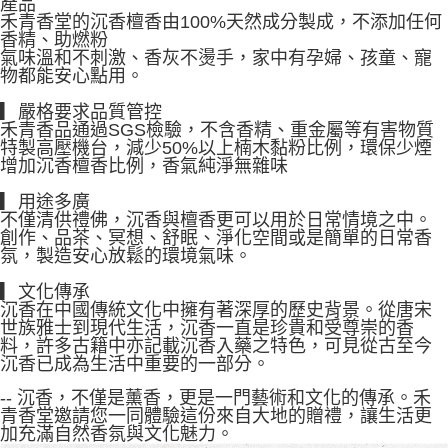
產品
禾青香堂的沉香檀香由100%天然成分製成，不添加任何
香精、助燃粉
氣味溫和不刺激、香灰不燙手，家中有孕婦、孩童、寵
物都能安心點用。
▎嚴格要求品質管控
禾青香品通過SGS檢驗，不含香精、重金屬等有害物質
特製高壓機台，減少50%以上楠木黏粉比例，環保少煙
增加沉香檀香比例，香氣純淨無雜味
▎用途多廣
不僅清供禮佛，沉香與檀香更可以用於日常情境之中。
創作、品茶、冥想、舒眠、淨化空間或是簡單的日常香
氛，製造安心放鬆的環境氣味。
▎文化傳承
沉香在中國傳統文化中擁有著深厚的歷史背景。從唐宋
世族雅士到現代生活，沉香一直是珍貴和受尊崇的香
料，許多古籍中亦記載沉香入藥之特色，可見從古至今
沉香已成為生活中重要的一部分。
-- 沉香，不僅是薰香，更是一門藝術和文化的傳承。禾
青香堂邀請您一同體驗這份來自大地的贈禮，讓生活更
加充滿自然香氛與文化魅力。