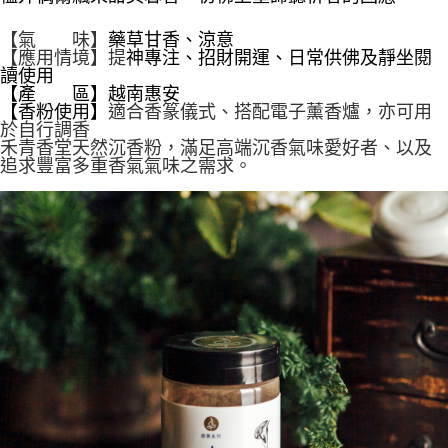
ATM／網路銀行／等多元方式進行付款，方視為交易完成。
每筆NT$60，滿NT$1,500(含以上)免運費
※ 請注意：結帳手續完成當下不需立刻繳費，但若您需要取消訂單，請聯絡
【氣 味】
藥草甘香、涼意
購買商品的店家。未經商家同意取消之訂單仍視為有效，需透過AFTEE先享
7-11取貨付款
【應用情境】
提
神專注、招財開運、日常供佛及靜坐閱
後付繳納相關費用。
讀使用
每筆NT$60，滿NT$1,500(含以上)免運費
※ 交易是否成功請以「AFTEE先享後付 」之結帳頁面顯示為準，若有關於
【產 區】越南惠安
是否繳費成功／繳費後需取消欲退款等相關疑問，請聯繫「AFTEE先享後付
【香粉使用】
適合香篆儀式、搭配電子薰香爐，亦可用
客戶支援中心」
https://netprotections.freshdesk.com/support/home
付款後7-11取貨
於自行調香
每筆NT$60，滿NT$1,500(含以上)免運費
禾青香堂天然沉香粉，滿足高端沉香氣味愛好者、以及
【注意事項】
追求豐富多重香氣氣味之需求。
１．透過由恩沛科技股份有限公司提供之「AFTEE先享後付」服務完成之交
宅配
易，需依本服務之必要範圍內提供個人資料，並將交易相關給付款項請求債
權轉讓予恩沛科技股份有限公司。
每筆NT$100，滿NT$1,500(含以上)免運費
２．關於個人資料處理事宜，請瀏覽以下網址：
https://aftee.tw/terms/#terms3
離島-黑貓宅配
３．未成年的使用者請事先徵得法定代理人或監護人之同意方可使用
每筆NT$360
「AFTEE先享後付」，若未經同意申辦者引起之損失，本公司不負相關責
任。
付款後門市自取
４．使用「AFTEE先享後付」時，將依據個別帳號之用戶狀況，依本公司即
時審查核予不同之上限額度；若仍有額度不足之情形，本公司將視審查結果
免運費
請求用戶進行身份認證。
５．嚴禁一人註冊多個帳號或使用他人資訊註冊。若發現惡意使用之情形，
貨到付款
恩沛科技股份有限公司將有權停止該用戶之使用額度並採取法律行動。
每筆NT$180，滿NT$2,500(含以上)免運費