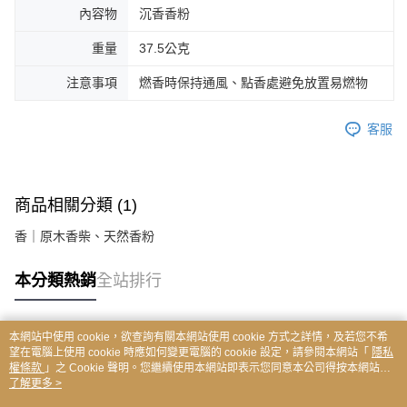
內容物
沉香香粉
重量
37.5公克
注意事項
燃香時保持通風、點香處避免放置易燃物
客服
商品相關分類 (1)
香｜原木香柴、天然香粉
本分類熱銷
全站排行
本網站中使用 cookie，欲查詢有關本網站使用 cookie 方式之詳情，及若您不希
熱門標籤
望在電腦上使用 cookie 時應如何變更電腦的 cookie 設定，請參閱本網站「
隱私
權條款
」之 Cookie 聲明。您繼續使用本網站即表示您同意本公司得按本網站使
用條款之 Cookie 聲明使用 cookie。
了解更多 >