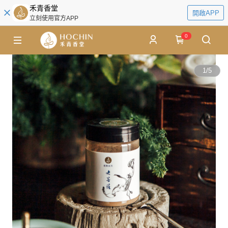
禾青香堂
開啟APP
立刻使用官方APP
0
1
/
5