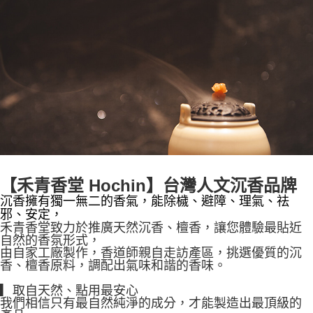
【禾青香堂 Hochin】台灣人文沉香品牌
沉香擁有獨一無二的香氣，能除檅、避障、理氣、祛
邪、安定，
禾青香堂致力於推廣天然沉香、檀香，讓您體驗最貼近
自然的香氛形式，
由自家工廠製作，香道師親自走訪產區，挑選優質的沉
香、檀香原料，調配出氣味和諧的香味。
▎取自天然、點用最安心
我們相信只有最自然純淨的成分，才能製造出最頂級的