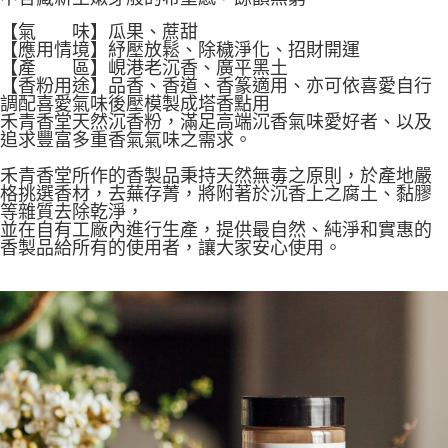
ATM／網路銀行／等多元方式進行付款，方視為交易完成。
每筆NT$60，滿NT$1,500(含以上)免運費
※ 請注意：結帳手續完成當下不需立刻繳費，但若您需要取消訂單，請聯絡
【氣 味】瓜果、蔗甜
購買商品的店家。未經商家同意取消之訂單仍視為有效，需透過AFTEE先享
【應用情境】紓壓放鬆、除穢淨化、招財開運
7-11取貨付款
後付繳納相關費用。
【產 區】
峴港老沉香
、
廣平黑土
每筆NT$60，滿NT$1,500(含以上)免運費
※ 交易是否成功請以「AFTEE先享後付 」之結帳頁面顯示為準，若有關於
【香粉用途】
品香、香道、香篆適用、亦可依喜愛自行
是否繳費成功／繳費後需取消欲退款等相關疑問，請聯繫「AFTEE先享後付
調配喜愛氣味後壓模製成塔香點用
客戶支援中心」
https://netprotections.freshdesk.com/support/home
付款後7-11取貨
禾青香堂天然沉香粉，滿足高端沉香氣味愛好者、以及
追求豐富多重香氣氣味之需求。
每筆NT$60，滿NT$1,500(含以上)免運費
【注意事項】
１．透過由恩沛科技股份有限公司提供之「AFTEE先享後付」服務完成之交
禾青香堂所作的香製品秉持天然無毒之原則，於產地嚴
宅配
易，需依本服務之必要範圍內提供個人資料，並將交易相關給付款項請求債
格挑選香材，去蕪存菁，將附著於沉香上之腐土、黏膠
權轉讓予恩沛科技股份有限公司。
每筆NT$100，滿NT$1,500(含以上)免運費
等雜質去除乾淨，
２．關於個人資料處理事宜，請瀏覽以下網址：
並在自有工廠內進行生產，提供最自然、純淨和實惠的
https://aftee.tw/terms/#terms3
離島-黑貓宅配
香製品給所有的使用者，讓大家安心使用。
３．未成年的使用者請事先徵得法定代理人或監護人之同意方可使用
每筆NT$360
「AFTEE先享後付」，若未經同意申辦者引起之損失，本公司不負相關責
任。
付款後門市自取
４．使用「AFTEE先享後付」時，將依據個別帳號之用戶狀況，依本公司即
時審查核予不同之上限額度；若仍有額度不足之情形，本公司將視審查結果
免運費
請求用戶進行身份認證。
５．嚴禁一人註冊多個帳號或使用他人資訊註冊。若發現惡意使用之情形，
貨到付款
恩沛科技股份有限公司將有權停止該用戶之使用額度並採取法律行動。
每筆NT$180，滿NT$2,500(含以上)免運費