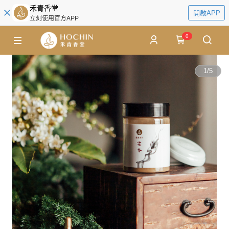
禾青香堂
開啟APP
立刻使用官方APP
0
1
/
5