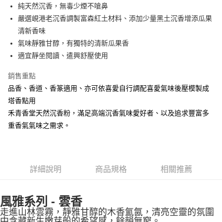
Apple Pay
純天然沉香，無毒少煙不嗆鼻
嚴選峴港老沉香調製富森紅土材料、添加少量黑土沉香增添瓜果
街口支付
清新香味
悠遊付
氣味靜雅甘醇，有獨特的清新瓜果香
適宜靜坐閱讀、遣興舒壓使用
Google Pay
銷售重點
全盈+PAY
品香、香道、香篆適用、亦可依喜愛自行調配喜愛氣味後壓模製成
AFTEE先享後付
塔香點用
相關說明
禾青香堂天然沉香粉，滿足高端沉香氣味愛好者、以及追求豐富多
【關於「AFTEE先享後付」】
重香氣氣味之需求。
ATM付款
AFTEE先享後付是「在收到商品之後才付款」的支付方式。 讓您購物簡單
便利好安心！
貨到付款
１．簡單：不需註冊會員、不需綁卡、不需儲值。
２．便利：只要手機號碼，簡訊認證，即可結帳。
３．安心：先確認商品／服務後，再付款。
運送方式
詳細說明
商品規格
相關推薦
【「AFTEE先享後付」結帳流程】
全家取貨付款
１．於結帳方式選擇「AFTEE先享後付」後，將跳轉至「AFTEE先享後付」
每筆NT$60，滿NT$1,500(含以上)免運費
風雅系列 - 雲香
結帳頁面，進行簡訊認證並確認金額後，即可完成結帳。
２．訂單成立數日內，您將收到繳費通知簡訊。
走進山林雲霧，靜雅甘醇的木香氳氤，清亮空靈的氛圍
付款後全家取貨
３．收到繳費通知簡訊後14天內，點擊此簡訊中的連結，可透過四大超商／
中含藏新生嫩芽般的希望感，餘韻無窮。