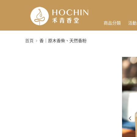
商品分類
活動
首頁
香｜原木香柴、天然香粉