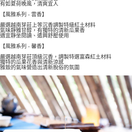
有如夏荷晚風，清爽宜人
【風雅系列 - 雲香】
嚴選越南芽莊上等沉香調製特級紅土材料
氣味靜雅甘醇，有獨特的清新瓜果香
適宜靜坐閱讀、遣興舒壓使用
【風雅系列 - 馨香】
嚴選越南芽莊頂級沉香，調製特選富森紅土材料
獨特的瓜果花香與清新涼感
雅致的氣味營造出清新脫俗的氛圍