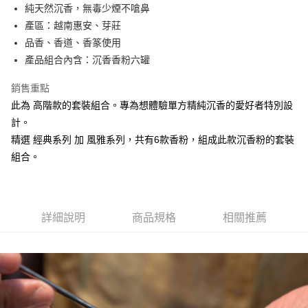
Apple Pay
純天然沉香，無毒少煙不嗆鼻
產區：越南惠安、芽莊
街口支付
品香、香道、香篆使用
悠遊付
產品組合內含：沉香香粉六罐
Google Pay
銷售重點
此為 高階款的套裝組合。專為想體驗單方精純沉香的愛好者特別設
全盈+PAY
計。
AFTEE先享後付
精選 經典系列 加 風雅系列，共有6款香粉，組成此款沉香粉的套裝
相關說明
組合。
【關於「AFTEE先享後付」】
ATM付款
AFTEE先享後付是「在收到商品之後才付款」的支付方式。 讓您購物簡單
便利好安心！
貨到付款
１．簡單：不需註冊會員、不需綁卡、不需儲值。
２．便利：只要手機號碼，簡訊認證，即可結帳。
詳細說明
商品規格
相關推薦
３．安心：先確認商品／服務後，再付款。
運送方式
【「AFTEE先享後付」結帳流程】
全家取貨付款
１．於結帳方式選擇「AFTEE先享後付」後，將跳轉至「AFTEE先享後付」
每筆NT$60，滿NT$1,500(含以上)免運費
結帳頁面，進行簡訊認證並確認金額後，即可完成結帳。
２．訂單成立數日內，您將收到繳費通知簡訊。
付款後全家取貨
３．收到繳費通知簡訊後14天內，點擊此簡訊中的連結，可透過四大超商／