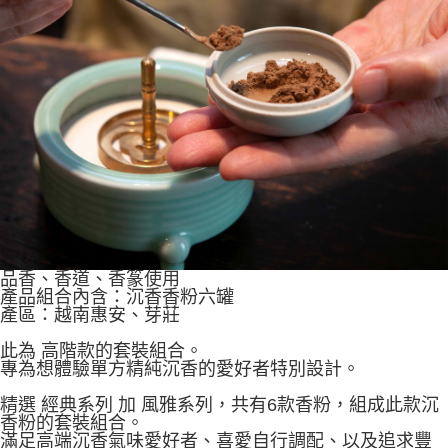
ATM／網路銀行／等多元方式進行付款，方視為交易完成。
每筆NT$60，滿NT$1,500(含以上)免運費
※ 請注意：結帳手續完成當下不需立刻繳費，但若您需要取消訂單，請聯絡
購買商品的店家。未經商家同意取消之訂單仍視為有效，需透過AFTEE先享
7-11取貨付款
後付繳納相關費用。
每筆NT$60，滿NT$1,500(含以上)免運費
※ 交易是否成功請以「AFTEE先享後付 」之結帳頁面顯示為準，若有關於
是否繳費成功／繳費後需取消欲退款等相關疑問，請聯繫「AFTEE先享後付
客戶支援中心」
https://netprotections.freshdesk.com/support/home
付款後7-11取貨
每筆NT$60，滿NT$1,500(含以上)免運費
【注意事項】
１．透過由恩沛科技股份有限公司提供之「AFTEE先享後付」服務完成之交
宅配
易，需依本服務之必要範圍內提供個人資料，並將交易相關給付款項請求債
權轉讓予恩沛科技股份有限公司。
每筆NT$100，滿NT$1,500(含以上)免運費
２．關於個人資料處理事宜，請瀏覽以下網址：
https://aftee.tw/terms/#terms3
離島-黑貓宅配
３．未成年的使用者請事先徵得法定代理人或監護人之同意方可使用
每筆NT$360
品香、香道、香篆使用
「AFTEE先享後付」，若未經同意申辦者引起之損失，本公司不負相關責
產品組合內含：沉香香粉六罐
任。
付款後門市自取
產區：越南惠安、芽莊
４．使用「AFTEE先享後付」時，將依據個別帳號之用戶狀況，依本公司即
時審查核予不同之上限額度；若仍有額度不足之情形，本公司將視審查結果
免運費
此為 高階款的套裝組合。
請求用戶進行身份認證。
專為想體驗單方精純沉香的愛好者特別設計。
５．嚴禁一人註冊多個帳號或使用他人資訊註冊。若發現惡意使用之情形，
貨到付款
恩沛科技股份有限公司將有權停止該用戶之使用額度並採取法律行動。
每筆NT$180，滿NT$2,500(含以上)免運費
精選 經典系列 加 風雅系列，共有6款香粉，組成此款沉
香粉的套裝組合。
滿足高端沉香氣味愛好者、喜愛自行調配、以及追求豐