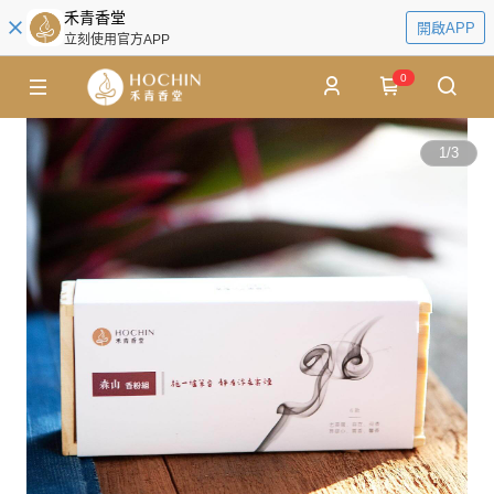
禾青香堂
開啟APP
立刻使用官方APP
0
1
/
3