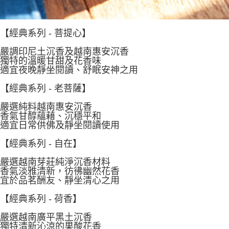
【經典系列 - 菩提心】
嚴調印尼土沉香及越南惠安沉香
獨特的溫暖甘甜及花香味
適宜夜晚靜坐閱讀、舒眠安神之用
【經典系列 - 老菩薩】
嚴選純料越南惠安沉香
香氣甘醇蘊藉、沉穩平和
適宜日常供佛及靜坐閱讀使用
【經典系列 - 自在】
嚴選越南芽莊純淨沉香材料
香氣淡雅清新，彷彿幽然花香
宜於品茗酬友、靜坐清心之用
【經典系列 - 荷香】
嚴選越南廣平黑土沉香
獨特清新沁涼的果酸花香