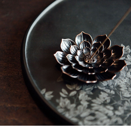
ATM／網路銀行／等多元方式進行付款，方視為交易完成。
每筆NT$60，滿NT$1,500(含以上)免運費
※ 請注意：結帳手續完成當下不需立刻繳費，但若您需要取消訂單，請聯絡
購買商品的店家。未經商家同意取消之訂單仍視為有效，需透過AFTEE先享
7-11取貨付款
後付繳納相關費用。
每筆NT$60，滿NT$1,500(含以上)免運費
※ 交易是否成功請以「AFTEE先享後付 」之結帳頁面顯示為準，若有關於
是否繳費成功／繳費後需取消欲退款等相關疑問，請聯繫「AFTEE先享後付
客戶支援中心」
https://netprotections.freshdesk.com/support/home
付款後7-11取貨
每筆NT$60，滿NT$1,500(含以上)免運費
【注意事項】
１．透過由恩沛科技股份有限公司提供之「AFTEE先享後付」服務完成之交
宅配
易，需依本服務之必要範圍內提供個人資料，並將交易相關給付款項請求債
權轉讓予恩沛科技股份有限公司。
每筆NT$100，滿NT$1,500(含以上)免運費
２．關於個人資料處理事宜，請瀏覽以下網址：
https://aftee.tw/terms/#terms3
離島-黑貓宅配
３．未成年的使用者請事先徵得法定代理人或監護人之同意方可使用
每筆NT$360
「AFTEE先享後付」，若未經同意申辦者引起之損失，本公司不負相關責
任。
付款後門市自取
４．使用「AFTEE先享後付」時，將依據個別帳號之用戶狀況，依本公司即
時審查核予不同之上限額度；若仍有額度不足之情形，本公司將視審查結果
免運費
請求用戶進行身份認證。
５．嚴禁一人註冊多個帳號或使用他人資訊註冊。若發現惡意使用之情形，
貨到付款
恩沛科技股份有限公司將有權停止該用戶之使用額度並採取法律行動。
每筆NT$180，滿NT$2,500(含以上)免運費