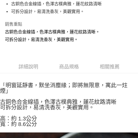
Apple Pay
古銅色合金線插，色澤古樸典雅，蓮花紋路清晰
可拆分設計，易清洗香灰，美觀實用。
街口支付
銷售重點
悠遊付
古銅色合金線插，色澤古樸典雅，蓮花紋路清晰。
Google Pay
可拆分設計，易清洗香灰，美觀實用。
全盈+PAY
AFTEE先享後付
詳細說明
商品規格
相關推薦
相關說明
【關於「AFTEE先享後付」】
ATM付款
AFTEE先享後付是「在收到商品之後才付款」的支付方式。 讓您購物簡單
「明窗延靜書，默坐消塵緣；即將無限意，寓此一炷
便利好安心！
貨到付款
煙」
１．簡單：不需註冊會員、不需綁卡、不需儲值。
２．便利：只要手機號碼，簡訊認證，即可結帳。
古銅色合金線插，色澤古樸典雅，蓮花紋路清晰
３．安心：先確認商品／服務後，再付款。
運送方式
可拆分設計，易清洗香灰，美觀實用。
【「AFTEE先享後付」結帳流程】
全家取貨付款
高：約 1.3公分
１．於結帳方式選擇「AFTEE先享後付」後，將跳轉至「AFTEE先享後付」
每筆NT$60，滿NT$1,500(含以上)免運費
寬：約 8.6公分
結帳頁面，進行簡訊認證並確認金額後，即可完成結帳。
２．訂單成立數日內，您將收到繳費通知簡訊。
付款後全家取貨
３．收到繳費通知簡訊後14天內，點擊此簡訊中的連結，可透過四大超商／