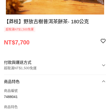
【莽枝】野放古樹普洱茶餅茶- 180公克
超取滿NT$1,500免運
NT$7,700
付款與運送方式
超取滿NT$1,500免運
付款方式
商品特色
信用卡一次付款
商品編號
超商取貨付款
7488041
LINE Pay
商品特色