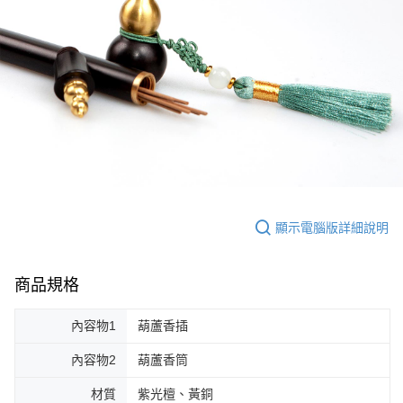
顯示電腦版詳細說明
商品規格
內容物1
葫蘆香插
內容物2
葫蘆香筒
材質
紫光檀、黃銅