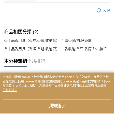
客服
商品相關分類 (2)
香｜品香用具（香插.香爐.收納管）
線香|香插.臥香爐
香｜品香用具（香插.香爐.收納管）
香收納|香管.香筒.外出攜帶
本分類熱銷
全站排行
本網站中使用 cookie，欲查詢有關本網站使用 cookie 方式之詳情，及若您不希
熱門標籤
望在電腦上使用 cookie 時應如何變更電腦的 cookie 設定，請參閱本網站「
隱私
權條款
」之 Cookie 聲明。您繼續使用本網站即表示您同意本公司得按本網站使
用條款之 Cookie 聲明使用 cookie。
了解更多 >
我知道了