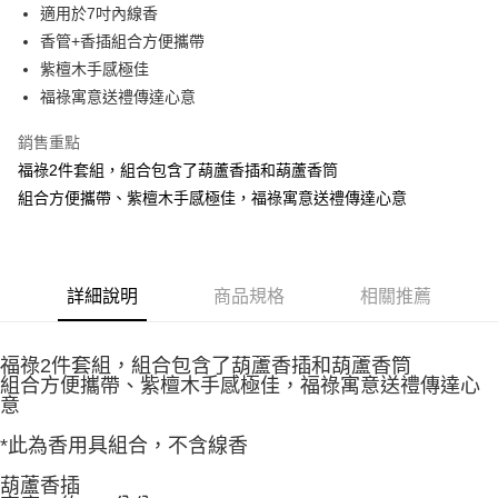
Apple Pay
適用於7吋內線香
香管+香插組合方便攜帶
街口支付
紫檀木手感極佳
悠遊付
福祿寓意送禮傳達心意
Google Pay
銷售重點
福祿2件套組，組合包含了葫蘆香插和葫蘆香筒
全盈+PAY
組合方便攜帶、紫檀木手感極佳，福祿寓意送禮傳達心意
AFTEE先享後付
相關說明
【關於「AFTEE先享後付」】
ATM付款
AFTEE先享後付是「在收到商品之後才付款」的支付方式。 讓您購物簡單
詳細說明
商品規格
相關推薦
便利好安心！
貨到付款
１．簡單：不需註冊會員、不需綁卡、不需儲值。
２．便利：只要手機號碼，簡訊認證，即可結帳。
福祿2件套組，組合包含了葫蘆香插和葫蘆香筒
３．安心：先確認商品／服務後，再付款。
運送方式
組合方便攜帶、紫檀木手感極佳，福祿寓意送禮傳達心
意
【「AFTEE先享後付」結帳流程】
全家取貨付款
１．於結帳方式選擇「AFTEE先享後付」後，將跳轉至「AFTEE先享後付」
*此為香用具組合，不含線香
每筆NT$60，滿NT$1,500(含以上)免運費
結帳頁面，進行簡訊認證並確認金額後，即可完成結帳。
２．訂單成立數日內，您將收到繳費通知簡訊。
葫蘆香插
付款後全家取貨
３．收到繳費通知簡訊後14天內，點擊此簡訊中的連結，可透過四大超商／