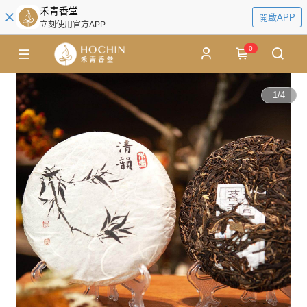
禾青香堂
開啟APP
立刻使用官方APP
0
1
/
4