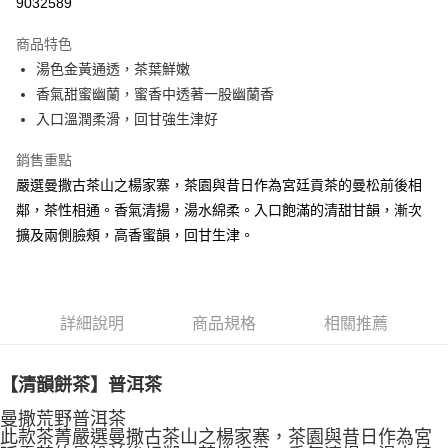
9032589
LINE Pay
商品特色
Apple Pay
湯色金黃通透，茶葉鮮嫩
香氣甜蜜幽蘭，蜜香中透著一股幽蘭香
街口支付
入口溫潤柔滑，回甘強生津好
悠遊付
銷售重點
Google Pay
嚴選曼撒古茶山之楊家寨，茶園與昔日作為宮廷貢茶的曼松前後相
鄰，茶性相通。香氣清揚，湯水綿柔。入口飽滿的清甜甘韻，漸次
全盈+PAY
擴及兩側臉頰，高香蜜韻，回甘生津。
AFTEE先享後付
相關說明
【關於「AFTEE先享後付」】
ATM付款
AFTEE先享後付是「在收到商品之後才付款」的支付方式。 讓您購物簡單
詳細說明
商品規格
相關推薦
便利好安心！
貨到付款
１．簡單：不需註冊會員、不需綁卡、不需儲值。
２．便利：只要手機號碼，簡訊認證，即可結帳。
【清韻餅茶】普洱茶
３．安心：先確認商品／服務後，再付款。
運送方式
曼撒荒野普洱茶
【「AFTEE先享後付」結帳流程】
全家取貨付款
此款茶菁嚴選曼撒古茶山之楊家寨，茶園與昔日作為宮
１．於結帳方式選擇「AFTEE先享後付」後，將跳轉至「AFTEE先享後付」