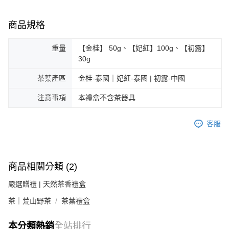
商品規格
重量
【金桂】 50g、【妃紅】100g、【初露】
30g
茶葉產區
金桂-泰國｜妃紅-泰國 | 初露-中國
注意事項
本禮盒不含茶器具
客服
商品相關分類 (2)
嚴選贈禮 | 天然茶香禮盒
茶｜荒山野茶
茶葉禮盒
本分類熱銷
全站排行