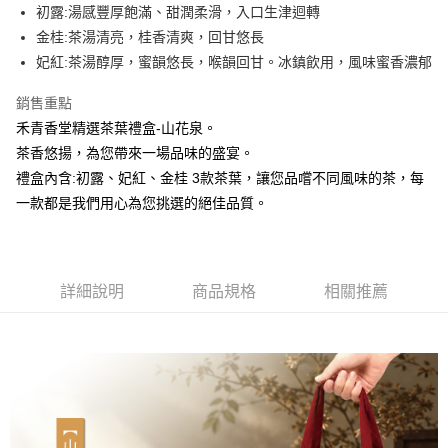
Apple Pay
初露:湯感豐厚飽滿、甜潤柔滑，入口生津迴轉
金桂:茶湯清亮，桂香清爽，回甘悠長
街口支付
妃紅:茶湯醇厚，蜜韻悠長，喉韻回甘。冰鎮飲用，風味蜜香濃郁
悠遊付
銷售重點
Google Pay
禾青香堂精選茶葉禮盒-山花泉。
茶香悠揚，為您帶來一場品味的盛宴。
全盈+PAY
禮盒內含:初露、妃紅、金桂 3款茶葉，讓您品嚐不同風味的茶，每
AFTEE先享後付
一款都是我們用心為您挑選的絕佳品質。
相關說明
【關於「AFTEE先享後付」】
ATM付款
AFTEE先享後付是「在收到商品之後才付款」的支付方式。 讓您購物簡單
便利好安心！
貨到付款
詳細說明
商品規格
相關推薦
１．簡單：不需註冊會員、不需綁卡、不需儲值。
２．便利：只要手機號碼，簡訊認證，即可結帳。
３．安心：先確認商品／服務後，再付款。
運送方式
【「AFTEE先享後付」結帳流程】
全家取貨付款
１．於結帳方式選擇「AFTEE先享後付」後，將跳轉至「AFTEE先享後付」
每筆NT$60，滿NT$1,500(含以上)免運費
結帳頁面，進行簡訊認證並確認金額後，即可完成結帳。
２．訂單成立數日內，您將收到繳費通知簡訊。
付款後全家取貨
３．收到繳費通知簡訊後14天內，點擊此簡訊中的連結，可透過四大超商／