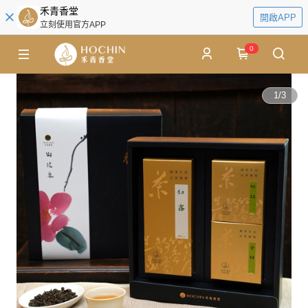
禾青香堂
開啟APP
立刻使用官方APP
0
1
/
3