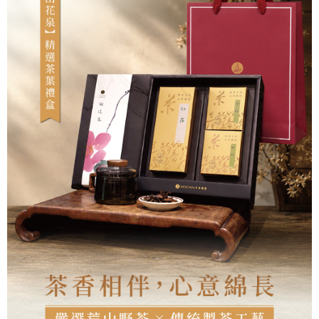
ATM／網路銀行／等多元方式進行付款，方視為交易完成。
每筆NT$60，滿NT$1,500(含以上)免運費
※ 請注意：結帳手續完成當下不需立刻繳費，但若您需要取消訂單，請聯絡
購買商品的店家。未經商家同意取消之訂單仍視為有效，需透過AFTEE先享
7-11取貨付款
後付繳納相關費用。
每筆NT$60，滿NT$1,500(含以上)免運費
※ 交易是否成功請以「AFTEE先享後付 」之結帳頁面顯示為準，若有關於
是否繳費成功／繳費後需取消欲退款等相關疑問，請聯繫「AFTEE先享後付
客戶支援中心」
https://netprotections.freshdesk.com/support/home
付款後7-11取貨
每筆NT$60，滿NT$1,500(含以上)免運費
【注意事項】
１．透過由恩沛科技股份有限公司提供之「AFTEE先享後付」服務完成之交
宅配
易，需依本服務之必要範圍內提供個人資料，並將交易相關給付款項請求債
權轉讓予恩沛科技股份有限公司。
每筆NT$100，滿NT$1,500(含以上)免運費
２．關於個人資料處理事宜，請瀏覽以下網址：
https://aftee.tw/terms/#terms3
離島-黑貓宅配
３．未成年的使用者請事先徵得法定代理人或監護人之同意方可使用
每筆NT$360
「AFTEE先享後付」，若未經同意申辦者引起之損失，本公司不負相關責
任。
付款後門市自取
４．使用「AFTEE先享後付」時，將依據個別帳號之用戶狀況，依本公司即
時審查核予不同之上限額度；若仍有額度不足之情形，本公司將視審查結果
免運費
請求用戶進行身份認證。
５．嚴禁一人註冊多個帳號或使用他人資訊註冊。若發現惡意使用之情形，
貨到付款
恩沛科技股份有限公司將有權停止該用戶之使用額度並採取法律行動。
每筆NT$180，滿NT$2,500(含以上)免運費