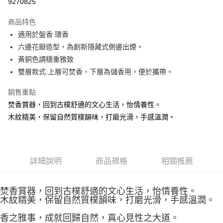
9270825
LINE Pay
商品特色
Apple Pay
適用於盤香 環香
六邊花瓣造型，為創新隱藏式側邊出煙。
街口支付
黃銅色調穩重雅致
悠遊付
雙層款式:上層可焚香，下層為儲香用，便於攜帶。
Google Pay
銷售重點
焚香賞器，回到古樸舒適的文心生活，怡情養性。
全盈+PAY
木紋精美，保留自然質樸韻味，打磨光滑，手感溫潤。
AFTEE先享後付
相關說明
【關於「AFTEE先享後付」】
ATM付款
AFTEE先享後付是「在收到商品之後才付款」的支付方式。 讓您購物簡單
詳細說明
商品規格
相關推薦
便利好安心！
貨到付款
１．簡單：不需註冊會員、不需綁卡、不需儲值。
２．便利：只要手機號碼，簡訊認證，即可結帳。
焚香賞器，回到古樸舒適的文心生活，怡情養性。
３．安心：先確認商品／服務後，再付款。
運送方式
木紋精美，保留自然質樸韻味，打磨光滑，手感溫潤。
【「AFTEE先享後付」結帳流程】
全家取貨付款
香之雅事，成就回歸自然，真心見性之大道。
１．於結帳方式選擇「AFTEE先享後付」後，將跳轉至「AFTEE先享後付」