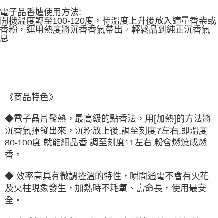
每筆NT$60，滿NT$1,500(含以上)免運費
結帳頁面，進行簡訊認證並確認金額後，即可完成結帳。
電子品香爐使用方法:
２．訂單成立數日內，您將收到繳費通知簡訊。
開機溫度轉至100-120度，待溫度上升後放入適量香柴或
付款後全家取貨
３．收到繳費通知簡訊後14天內，點擊此簡訊中的連結，可透過四大超商／
香粉，運用熱度將沉香香氣帶出，輕鬆品到純正沉香氣
ATM／網路銀行／等多元方式進行付款，方視為交易完成。
每筆NT$60，滿NT$1,500(含以上)免運費
息
※ 請注意：結帳手續完成當下不需立刻繳費，但若您需要取消訂單，請聯絡
購買商品的店家。未經商家同意取消之訂單仍視為有效，需透過AFTEE先享
7-11取貨付款
後付繳納相關費用。
每筆NT$60，滿NT$1,500(含以上)免運費
※ 交易是否成功請以「AFTEE先享後付 」之結帳頁面顯示為準，若有關於
是否繳費成功／繳費後需取消欲退款等相關疑問，請聯繫「AFTEE先享後付
客戶支援中心」
https://netprotections.freshdesk.com/support/home
付款後7-11取貨
《
商品特色》
每筆NT$60，滿NT$1,500(含以上)免運費
【注意事項】
１．透過由恩沛科技股份有限公司提供之「AFTEE先享後付」服務完成之交
宅配
◆電子晶片發熱，最高級的點香法，用[加熱]的方法將
易，需依本服務之必要範圍內提供個人資料，並將交易相關給付款項請求債
權轉讓予恩沛科技股份有限公司。
每筆NT$100，滿NT$1,500(含以上)免運費
沉香氣揮發出來，沉粉放上後,調至刻度7左右,即溫度
２．關於個人資料處理事宜，請瀏覽以下網址：
80-100度,就能細品香.調至刻度11左右,粉會燃燒成燃
https://aftee.tw/terms/#terms3
離島-黑貓宅配
香。
３．未成年的使用者請事先徵得法定代理人或監護人之同意方可使用
每筆NT$360
「AFTEE先享後付」，若未經同意申辦者引起之損失，本公司不負相關責
任。
◆ 效率高具有微調控溫的特性，瞬間通電不會有火花
付款後門市自取
４．使用「AFTEE先享後付」時，將依據個別帳號之用戶狀況，依本公司即
及火柱現象發生，加熱時不耗氧、壽命長，使用最安
時審查核予不同之上限額度；若仍有額度不足之情形，本公司將視審查結果
免運費
請求用戶進行身份認證。
全。
５．嚴禁一人註冊多個帳號或使用他人資訊註冊。若發現惡意使用之情形，
貨到付款
恩沛科技股份有限公司將有權停止該用戶之使用額度並採取法律行動。