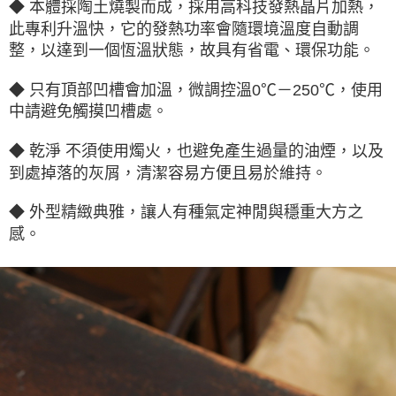
◆ 本體採陶土燒製而成，採用高科技發熱晶片加熱，
每筆NT$180，滿NT$2,500(含以上)免運費
此專利升溫快，它的發熱功率會隨環境溫度自動調
整，以達到一個恆溫狀態，故具有省電、環保功能。
◆ 只有頂部凹槽會加溫，微調控溫0℃－250℃，使用
中請避免觸摸凹槽處。
◆ 乾淨 不須使用燭火，也避免產生過量的油煙，以及
到處掉落的灰屑，清潔容易方便且易於維持。
◆ 外型精緻典雅，讓人有種氣定神閒與穩重大方之
感。