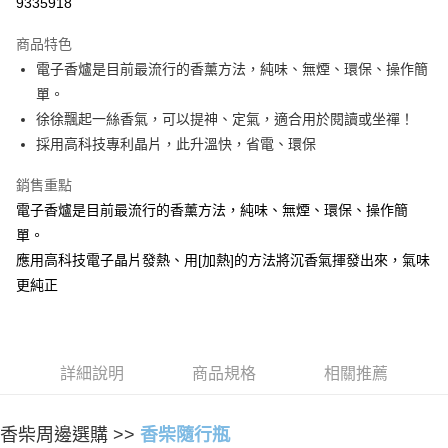
9335918
LINE Pay
商品特色
Apple Pay
電子香爐是目前最流行的香薰方法，純味、無煙、環保、操作簡
單。
街口支付
徐徐飄起一絲香氣，可以提神、定氣，適合用於閱讀或坐禪！
悠遊付
採用高科技專利晶片，此升溫快，省電、環保
Google Pay
銷售重點
電子香爐是目前最流行的香薰方法，純味、無煙、環保、操作簡
全盈+PAY
單。
AFTEE先享後付
應用高科技電子晶片發熱、用[加熱]的方法將沉香氣揮發出來，氣味
相關說明
更純正
【關於「AFTEE先享後付」】
ATM付款
AFTEE先享後付是「在收到商品之後才付款」的支付方式。 讓您購物簡單
便利好安心！
貨到付款
１．簡單：不需註冊會員、不需綁卡、不需儲值。
２．便利：只要手機號碼，簡訊認證，即可結帳。
詳細說明
商品規格
相關推薦
３．安心：先確認商品／服務後，再付款。
運送方式
【「AFTEE先享後付」結帳流程】
全家取貨付款
香柴周邊選購 >>
香柴隨行瓶
１．於結帳方式選擇「AFTEE先享後付」後，將跳轉至「AFTEE先享後付」