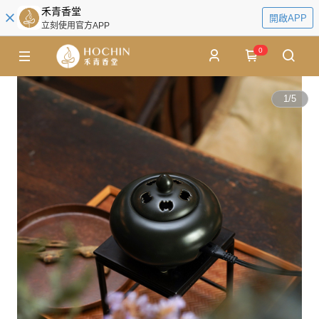
禾青香堂
開啟APP
立刻使用官方APP
0
1
/
5