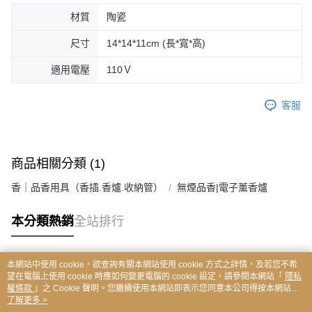
材質
陶瓷
尺寸
14*14*11cm (長*寬*高)
適用電壓
110Ｖ
客服
商品相關分類 (1)
香｜品香用具（香插.香爐.收納管）
無煙品香|電子薰香爐
本分類熱銷
全站排行
本網站中使用 cookie，欲查詢有關本網站使用 cookie 方式之詳情，及若您不希
熱門標籤
望在電腦上使用 cookie 時應如何變更電腦的 cookie 設定，請參閱本網站「
隱私
權條款
」之 Cookie 聲明。您繼續使用本網站即表示您同意本公司得按本網站使
用條款之 Cookie 聲明使用 cookie。
了解更多 >