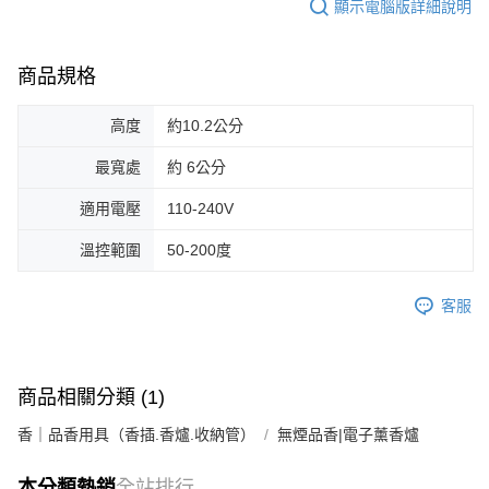
顯示電腦版詳細說明
商品規格
高度
約10.2公分
最寬處
約 6公分
適用電壓
110-240V
溫控範圍
50-200度
客服
商品相關分類 (1)
香｜品香用具（香插.香爐.收納管）
無煙品香|電子薰香爐
本分類熱銷
全站排行