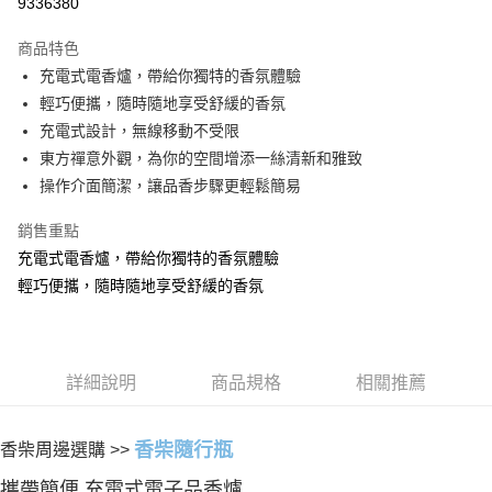
9336380
LINE Pay
商品特色
Apple Pay
充電式電香爐，帶給你獨特的香氛體驗
輕巧便攜，隨時隨地享受舒緩的香氛
街口支付
充電式設計，無線移動不受限
悠遊付
東方禪意外觀，為你的空間增添一絲清新和雅致
操作介面簡潔，讓品香步驟更輕鬆簡易
Google Pay
銷售重點
全盈+PAY
充電式電香爐，帶給你獨特的香氛體驗
AFTEE先享後付
輕巧便攜，隨時隨地享受舒緩的香氛
相關說明
【關於「AFTEE先享後付」】
ATM付款
AFTEE先享後付是「在收到商品之後才付款」的支付方式。 讓您購物簡單
便利好安心！
貨到付款
詳細說明
商品規格
相關推薦
１．簡單：不需註冊會員、不需綁卡、不需儲值。
２．便利：只要手機號碼，簡訊認證，即可結帳。
３．安心：先確認商品／服務後，再付款。
運送方式
香柴隨行瓶
香柴周邊選購 >>
【「AFTEE先享後付」結帳流程】
全家取貨付款
１．於結帳方式選擇「AFTEE先享後付」後，將跳轉至「AFTEE先享後付」
攜帶簡便 充電式電子品香爐