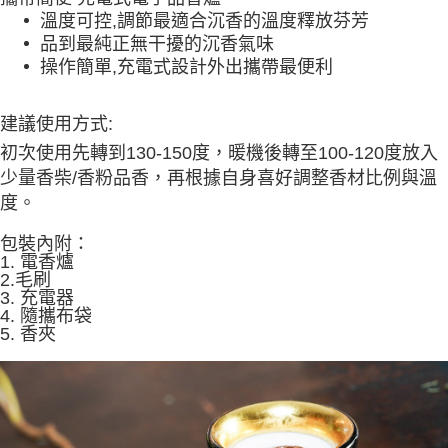
每筆NT$60，滿NT$1,500(含以上)免運費
結帳頁面，進行簡訊認證並確認金額後，即可完成結帳。
溫度可控,調節最適合沉香的溫度釋放芬芳
２．訂單成立數日內，您將收到繳費通知簡訊。
品到最純正無干擾的沉香氣味
付款後全家取貨
３．收到繳費通知簡訊後14天內，點擊此簡訊中的連結，可透過四大超商／
ATM／網路銀行／等多元方式進行付款，方視為交易完成。
操作簡單,充電式設計外出攜帶最便利
每筆NT$60，滿NT$1,500(含以上)免運費
※ 請注意：結帳手續完成當下不需立刻繳費，但若您需要取消訂單，請聯絡
購買商品的店家。未經商家同意取消之訂單仍視為有效，需透過AFTEE先享
7-11取貨付款
後付繳納相關費用。
建議使用方式:
每筆NT$60，滿NT$1,500(含以上)免運費
※ 交易是否成功請以「AFTEE先享後付 」之結帳頁面顯示為準，若有關於
初次使用先轉到130-150度，暖機後轉至100-120度放入
是否繳費成功／繳費後需取消欲退款等相關疑問，請聯繫「AFTEE先享後付
客戶支援中心」
https://netprotections.freshdesk.com/support/home
付款後7-11取貨
少量香柴/香粉品香，再根據自身喜好調整香材比例與溫
度。
每筆NT$60，滿NT$1,500(含以上)免運費
【注意事項】
１．透過由恩沛科技股份有限公司提供之「AFTEE先享後付」服務完成之交
宅配
包裝內附：
易，需依本服務之必要範圍內提供個人資料，並將交易相關給付款項請求債
1. 電香爐
權轉讓予恩沛科技股份有限公司。
每筆NT$100，滿NT$1,500(含以上)免運費
2.毛刷
２．關於個人資料處理事宜，請瀏覽以下網址：
3. 充電
器
https://aftee.tw/terms/#terms3
離島-黑貓宅配
4. 隨攜布袋
３．未成年的使用者請事先徵得法定代理人或監護人之同意方可使用
每筆NT$360
5. 香夾
「AFTEE先享後付」，若未經同意申辦者引起之損失，本公司不負相關責
任。
付款後門市自取
４．使用「AFTEE先享後付」時，將依據個別帳號之用戶狀況，依本公司即
時審查核予不同之上限額度；若仍有額度不足之情形，本公司將視審查結果
免運費
請求用戶進行身份認證。
５．嚴禁一人註冊多個帳號或使用他人資訊註冊。若發現惡意使用之情形，
貨到付款
恩沛科技股份有限公司將有權停止該用戶之使用額度並採取法律行動。