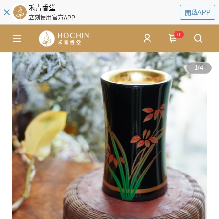
禾青香堂
開啟APP
立刻使用官方APP
0
1
/
4