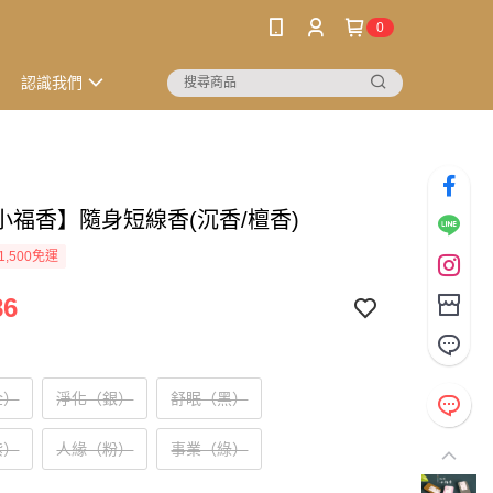
0
認識我們
小福香】隨身短線香(沉香/檀香)
1,500免運
86
金）
淨化（銀）
舒眠（黑）
紫）
人緣（粉）
事業（綠）