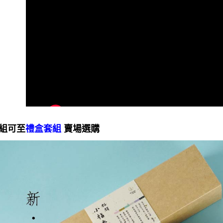
是否繳費成
每筆NT$6
付客戶支
付款後7-1
【注意事
每筆NT$6
１．透過由
交易，需
宅配
求債權轉
２．關於
每筆NT$1
https://aft
３．未成
離島-黑貓
「AFTE
每筆NT$3
任。
４．使用「
付款後門
即時審查
結果請求
一組可至
禮盒套組
賣場選購
免運費
５．嚴禁
形，恩沛
貨到付款
動。
每筆NT$1