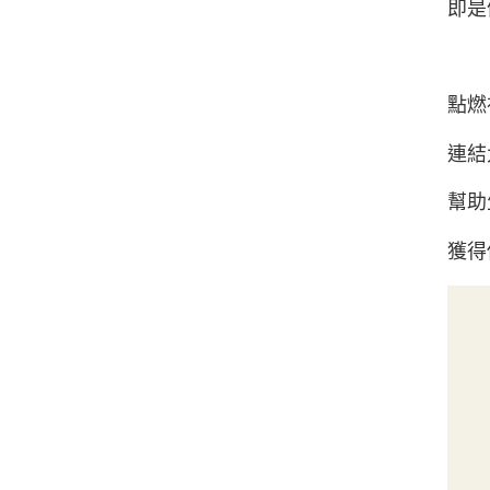
即是
點燃
連結
幫助
獲得