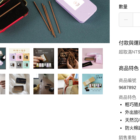
數量
付款與運
超取滿NT$
付款方式
商品特色
信用卡一
商品編號
9687892
超商取貨
商品特色
LINE Pay
輕巧隨
外出旅
Apple Pay
天然沉
街口支付
防火棉
悠遊付
銷售重點