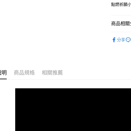
點燃祈願小
Google Pa
全盈+PAY
商品相關分
AFTEE先
香｜線香 /
相關說明
分享
【關於「A
人氣商品
ATM付款
AFTEE
便利好安
🛫旅行隨
貨到付款
１．簡單
香 | 功能
２．便利
３．安心
說明
商品規格
相關推薦
運送方式
【「AFT
１．於結帳
全家取貨
付」結帳
每筆NT$6
２．訂單
３．收到繳
／ATM／
付款後全
※ 請注意
每筆NT$6
絡購買商品
先享後付
7-11取貨
※ 交易是