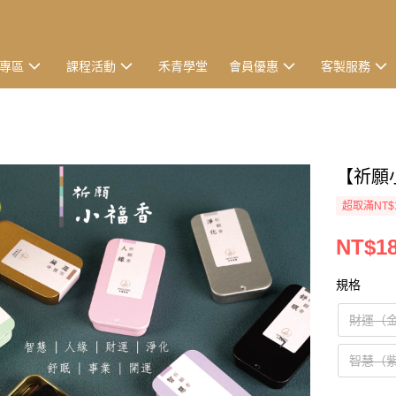
專區
課程活動
禾青學堂
會員優惠
客製服務
【祈願
超取滿NT$
NT$1
規格
財運（
智慧（