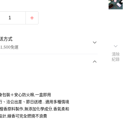
送方式
1,500免運
清除
紀錄
次付款
付款
身包裝＋安心防火棉,一盒即用
行、洽公出差、節日送禮...適用多種情境
/檀香原料製作,無添加化學成分,香氣柔和
設計,線香可完全燃燒不浪費