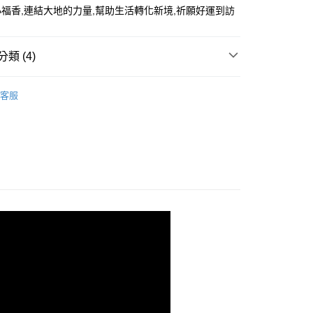
福香,連結大地的力量,幫助生活轉化新境,祈願好運到訪
y
類 (4)
享後付
 臥香
其他長度
客服
FTEE先享後付」】
推薦
先享後付是「在收到商品之後才付款」的支付方式。 讓您購物簡單
心！
身香
：不需註冊會員、不需綁卡、不需儲值。
套組
：只要手機號碼，簡訊認證，即可結帳。
：先確認商品／服務後，再付款。
EE先享後付」結帳流程】
方式選擇「AFTEE先享後付」後，將跳轉至「AFTEE先享後
付款
頁面，進行簡訊認證並確認金額後，即可完成結帳。
0，滿NT$1,500(含以上)免運費
成立數日內，您將收到繳費通知簡訊。
費通知簡訊後14天內，點擊此簡訊中的連結，可透過四大超商
網路銀行／等多元方式進行付款，方視為交易完成。
家取貨
：結帳手續完成當下不需立刻繳費，但若您需要取消訂單，請聯
0，滿NT$1,500(含以上)免運費
的店家。未經商家同意取消之訂單仍視為有效，需透過AFTEE
繳納相關費用。
付款
否成功請以「AFTEE先享後付 」之結帳頁面顯示為準，若有關於