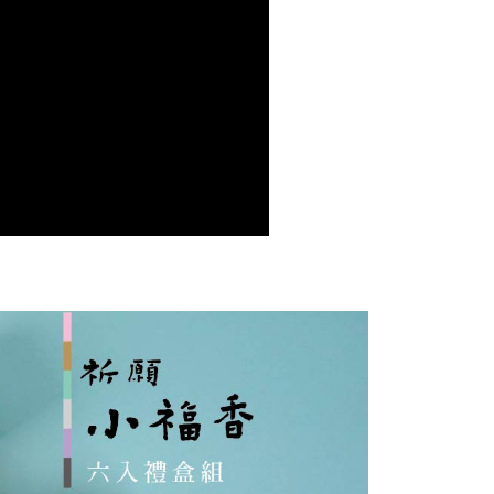
功／繳費後需取消欲退款等相關疑問，請聯繫「AFTEE先享後
0，滿NT$1,500(含以上)免運費
援中心」
https://netprotections.freshdesk.com/support/home
1取貨
項】
0，滿NT$1,500(含以上)免運費
恩沛科技股份有限公司提供之「AFTEE先享後付」服務完成之
依本服務之必要範圍內提供個人資料，並將交易相關給付款項請
讓予恩沛科技股份有限公司。
個人資料處理事宜，請瀏覽以下網址：
00，滿NT$1,500(含以上)免運費
ee.tw/terms/#terms3
年的使用者請事先徵得法定代理人或監護人之同意方可使用
宅配
E先享後付」，若未經同意申辦者引起之損失，本公司不負相關責
60
AFTEE先享後付」時，將依據個別帳號之用戶狀況，依本公司
市自取
核予不同之上限額度；若仍有額度不足之情形，本公司將視審查
用戶進行身份認證。
一人註冊多個帳號或使用他人資訊註冊。若發現惡意使用之情
科技股份有限公司將有權停止該用戶之使用額度並採取法律行
80，滿NT$2,500(含以上)免運費