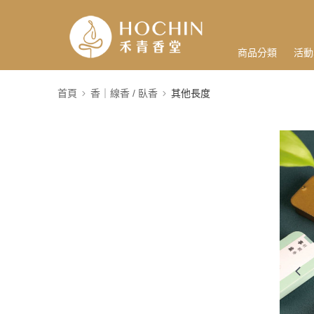
商品分類
活動
首頁
香｜線香 / 臥香
其他長度