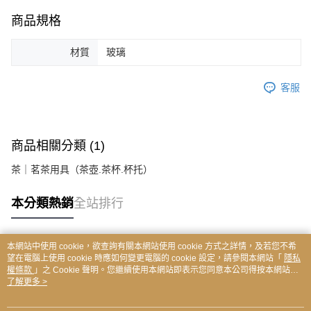
商品規格
材質
玻璃
客服
商品相關分類 (1)
茶｜茗茶用具（茶壺.茶杯.杯托）
本分類熱銷
全站排行
本網站中使用 cookie，欲查詢有關本網站使用 cookie 方式之詳情，及若您不希
熱門標籤
望在電腦上使用 cookie 時應如何變更電腦的 cookie 設定，請參閱本網站「
隱私
權條款
」之 Cookie 聲明。您繼續使用本網站即表示您同意本公司得按本網站使
用條款之 Cookie 聲明使用 cookie。
了解更多 >