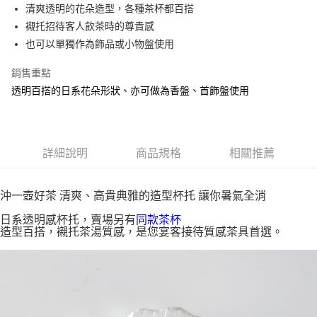
Apple Pay
清爽透明的花朵造型，各種茶杯都百搭
襯托招待客人飲茶時的尊貴感
街口支付
也可以單獨作為飾品或小物盤使用
悠遊付
銷售重點
Google Pay
透明百搭的日系花朵形狀、亦可做為香盤、首飾盤使用
全盈+PAY
AFTEE先享後付
詳細說明
商品規格
相關推薦
相關說明
【關於「AFTEE先享後付」】
ATM付款
AFTEE先享後付是「在收到商品之後才付款」的支付方式。 讓您購物簡單
沖一壺好茶 清爽、高貴典雅的造型杯托 讓你暑氣全消
便利好安心！
貨到付款
１．簡單：不需註冊會員、不需綁卡、不需儲值。
日系透明感杯托，賣場另有
同款茶杯
２．便利：只要手機號碼，簡訊認證，即可結帳。
造型百搭，襯托茶湯質感，是您宴客接待質感茶具首選。
３．安心：先確認商品／服務後，再付款。
運送方式
【「AFTEE先享後付」結帳流程】
全家取貨付款
１．於結帳方式選擇「AFTEE先享後付」後，將跳轉至「AFTEE先享後付」
每筆NT$60，滿NT$1,500(含以上)免運費
結帳頁面，進行簡訊認證並確認金額後，即可完成結帳。
２．訂單成立數日內，您將收到繳費通知簡訊。
付款後全家取貨
３．收到繳費通知簡訊後14天內，點擊此簡訊中的連結，可透過四大超商／